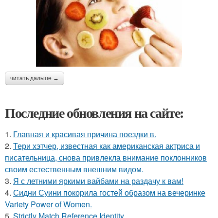
читать дальше →
Последние обновления на сайте:
1.
Главная и красивая причина поездки в.
2.
Тери хэтчер, известная как американская актриса и
писательница, снова привлекла внимание поклонников
своим естественным внешним видом.
3.
Я с летними яркими вайбами на раздачу к вам!
4.
Сидни Суини покорила гостей образом на вечеринке
Variety Power of Women.
5.
Strictly Match Reference Identity.