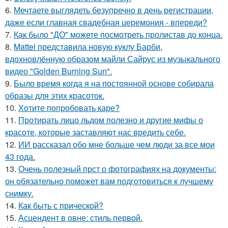
6.
Мечтаете выглядеть безупречно в день регистрации,
даже если главная свадебная церемония - впереди?
7.
Как было "ДО" можете посмотреть пролистав до конца.
8.
Mattel представила новую куклу Барби,
вдохновлённую образом майли Сайрус из музыкального
видео "Golden Burning Sun".
9.
Было время когда я на постоянной основе собирала
образы для этих красоток.
10.
Хотите попробовать каре?
11.
Протирать лицо льдом полезно и другие мифы о
красоте, которые заставляют нас вредить себе.
12.
ИИ рассказал обо мне больше чем люди за все мои
43 года.
13.
Очень полезный прст о фотографиях на документы:
он обязательно поможет вам подготовиться к лучшему
снимку.
14.
Как быть с прической?
15.
Асцендент в овне: стиль первой.