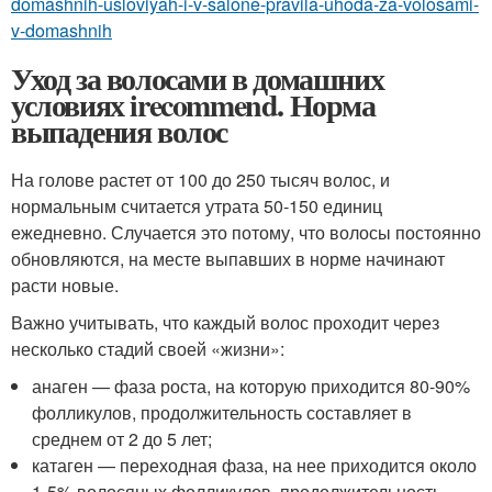
domashnih-usloviyah-i-v-salone-pravila-uhoda-za-volosami-
v-domashnih
Уход за волосами в домашних
условиях irecommend. Норма
выпадения волос
На голове растет от 100 до 250 тысяч волос, и
нормальным считается утрата 50-150 единиц
ежедневно. Случается это потому, что волосы постоянно
обновляются, на месте выпавших в норме начинают
расти новые.
Важно учитывать, что каждый волос проходит через
несколько стадий своей «жизни»:
анаген — фаза роста, на которую приходится 80-90%
фолликулов, продолжительность составляет в
среднем от 2 до 5 лет;
катаген — переходная фаза, на нее приходится около
1-5% волосяных фолликулов, продолжительность —