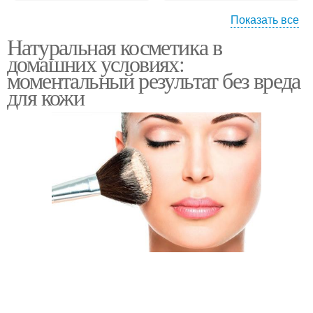
Показать все
Натуральная косметика в
Осветленные волосы
Уход за волосами
домашних условиях:
моментальный результат без вреда
для кожи
Бальзам для волос