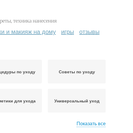
реты, техника нанесения
ки и макияж на дому
игры
отзывы
цедуры по уходу
Советы по уходу
етики для ухода
Универсальный уход
Показать все
гулярный уход
Уход за лицом