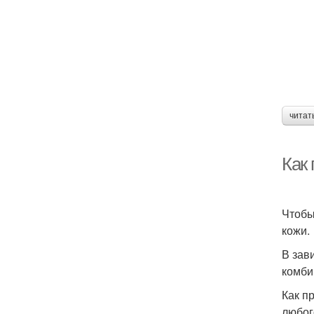
читат
Как
Чтобы
кожи.
В зав
комби
Как п
любог