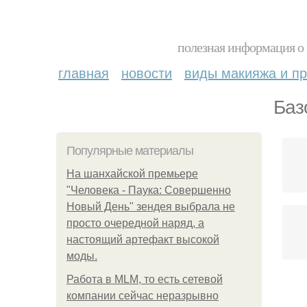
полезная информация о 
главная
новости
виды макияжа и пр
Баз
Популярные материалы
На шанхайской премьере
"Человека - Паука: Совершенно
Новый День" зендея выбрала не
просто очередной наряд, а
настоящий артефакт высокой
моды.
Работа в MLM, то есть сетевой
компании сейчас неразрывно
С