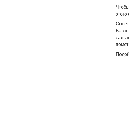
Чтобы
этого
Совет
Базов
сальн
помет
Подой