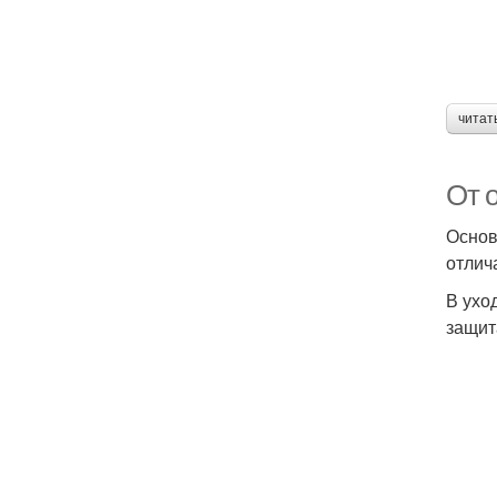
читат
От 
Основ
отлич
В ухо
защит