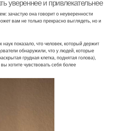
ть увереннее и привлекательнее
ем: зачастую она говорит о неуверенности
ожет вам не только прекрасно выглядеть, но и
авильный уход
Уход за волосами
наук показало, что человек, который держит
ователи обнаружили, что у людей, которые
мплексный уход
Грамотный уход
аскрытая грудная клетка, поднятая голова),
 вы хотите чувствовать себя более
Советы по
ественный уход
антивозрастному уходу
риятия при уходе
Салонный уход