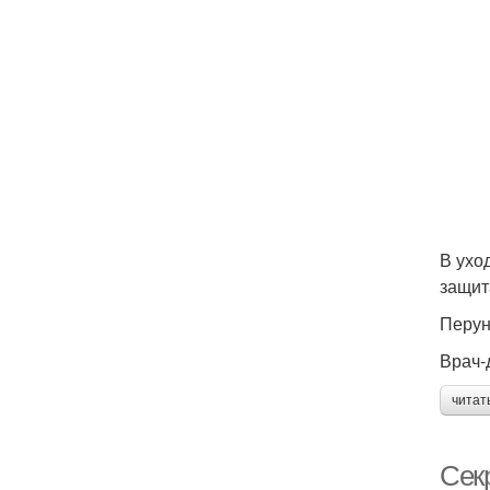
В ухо
защит
Перун
Врач-
читат
Сек