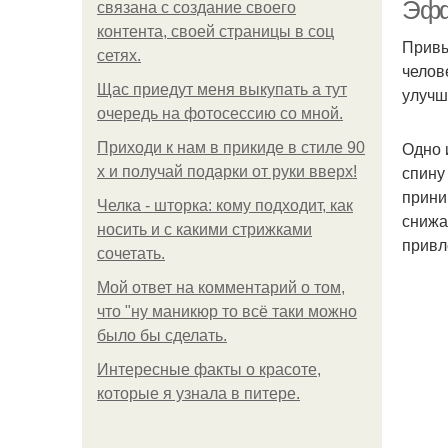
Эфф
связана с создание своего
контента, своей страницы в соц
Привы
сетях.
челов
Щас приедут меня выкупать а тут
улучш
очередь на фотосессию со мной.
Одно 
Приходи к нам в прикиде в стиле 90
спину
х и получай подарки от руки вверх!
П
прини
Челка - шторка: кому подходит, как
снижа
носить и с какими стрижками
привл
сочетать.
К
Мой ответ на комментарий о том,
что "ну маникюр то всё таки можно
было бы сделать.
Интересные факты о красоте,
которые я узнала в питере.