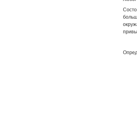
Состо
больш
окруж
привы
Опред