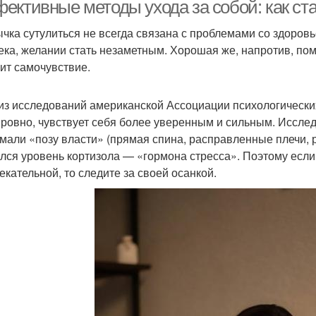
ективные методы ухода за собой: как ста
чка сутулиться не всегда связана с проблемами со здоровь
ека, желании стать незаметным. Хорошая же, напротив, пом
Средства по уходу
Базовые элементы
Пр
ит самочувствие.
из исследований американской Ассоциации психологических 
 ровно, чувствует себя более уверенным и сильным. Исслед
рофессиональный
Советы по базовому
Ко
мали «позу власти» (прямая спина, расправленные плечи, р
уход
уходу
лся уровень кортизола — «гормона стресса». Поэтому если
екательной, то следите за своей осанкой.
Советы по
осметолог по уходу
Кач
правильному уходу
Ежедневный уход
Рекомендации по уходу
Мероп