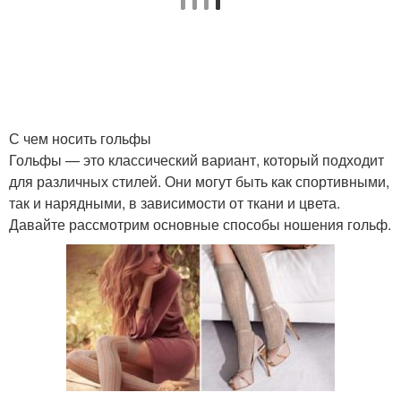
Общие рекомендации
Базовый уход
С чем носить гольфы
Советы по уходу
Уход за сухой и
Гольфы — это классический вариант, который подходит
для различных стилей. Они могут быть как спортивными,
так и нарядными, в зависимости от ткани и цвета.
Давайте рассмотрим основные способы ношения гольф.
Действия при уходе
Мероприятия при уходе
Салонный уход
Домашний уход