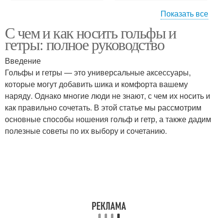
Показать все
С чем и как носить гольфы и
Особые рекомендации
Эксперт в уходе
гетры: полное руководство
Введение
Гольфы и гетры — это универсальные аксессуары,
которые могут добавить шика и комфорта вашему
Состояние в уходе
Процедуры по уходу
наряду. Однако многие люди не знают, с чем их носить и
как правильно сочетать. В этой статье мы рассмотрим
основные способы ношения гольф и гетр, а также дадим
полезные советы по их выбору и сочетанию.
Ежедневный уход
Уход за бровями
Советы по
Специальный уход
антивозрастному уходу