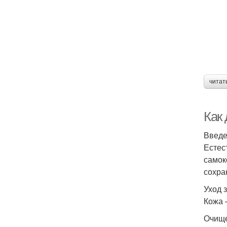
читат
Как
Введ
Естес
самок
сохра
Уход 
Кожа 
Очище