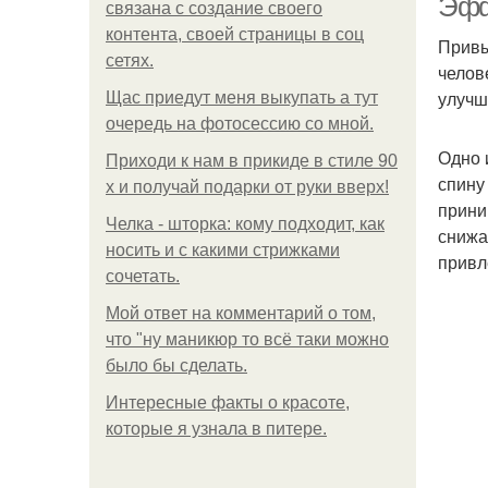
Эфф
связана с создание своего
контента, своей страницы в соц
Привы
сетях.
челов
улучш
Щас приедут меня выкупать а тут
очередь на фотосессию со мной.
Одно 
Приходи к нам в прикиде в стиле 90
спину
х и получай подарки от руки вверх!
прини
Челка - шторка: кому подходит, как
снижа
носить и с какими стрижками
привл
сочетать.
Мой ответ на комментарий о том,
что "ну маникюр то всё таки можно
было бы сделать.
Интересные факты о красоте,
которые я узнала в питере.