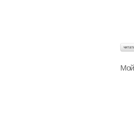
читат
Мой