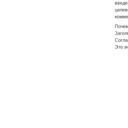
введе
целев
комме
Почем
Загол
Согла
Это з