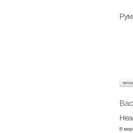
Рум
читат
Вас
Head
В мир