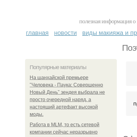
полезная информация о 
главная
новости
виды макияжа и пр
Поэ
Популярные материалы
На шанхайской премьере
"Человека - Паука: Совершенно
Новый День" зендея выбрала не
просто очередной наряд, а
П
настоящий артефакт высокой
моды.
Работа в MLM, то есть сетевой
компании сейчас неразрывно