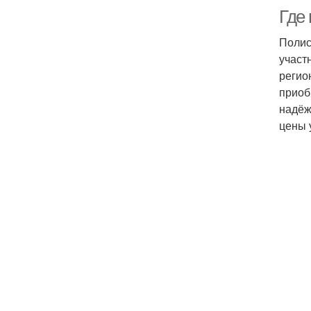
Где 
Полис
участ
регио
приоб
надёж
цены 