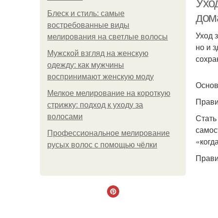
Ухо
Блеск и стиль: самые
дом
востребованные виды
Уход 
мелирования на светлые волосы
но и 
Мужской взгляд на женскую
сохра
одежду: как мужчины
воспринимают женскую моду
Основ
Мелкое мелирование на короткую
Прави
стрижку: подход к уходу за
волосами
Стать
самос
Профессиональное мелирование
«когда
русых волос с помощью чёлки
Прави