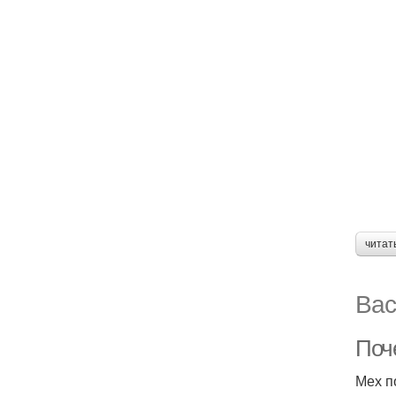
читат
Вас
Поче
Мех п