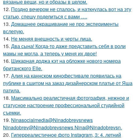
вязаные вещи, но и образы в целом.
12.
Поздно вечером не спалось, и наткнулась вот на эту
статью, спешу поделиться с вами ….
13.
Домашнее окрашивание не про эксперименты
вслепую.
14.
Не меняя внешность и черты лица.
15.
Два сына! Когда-то даже представить себя в роли
мамы не могла, а теперь у меня их двое!
16.
Шикарная доджа кэт на обложке нового номера
британского Elle.
17.
Алия на каннском кинофестивале появилась на
публике в сшитом на заказ дизайнерском платье от Яша
патила.
18.
Максимально реалистичная фотография, нежное и
статусное настроение профессиональной студийной
съемки.
19.
Ninasocialmedia@Ninadobrevsnews
Ninadobrev@Ninadobrevsnews Nina@Ninadobrevsn.
20.
Гиперреалистичное фото Instagram, 3: 4. летний