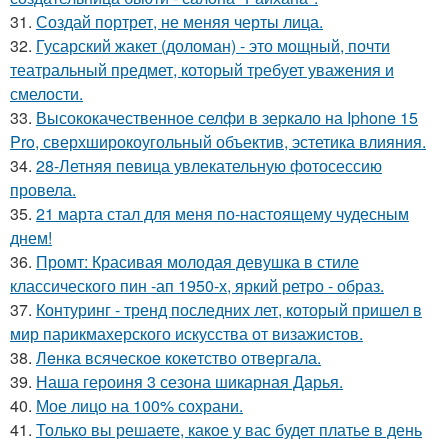
31.
Создай портрет, не меняя черты лица.
32.
Гусарский жакет (доломан) - это мощный, почти
театральный предмет, который требует уважения и
смелости.
33.
Высококачественное селфи в зеркало на Iphone 15
Pro, сверхширокоугольный объектив, эстетика влияния.
34.
28-Летняя певица увлекательную фотосессию
провела.
35.
21 марта стал для меня по-настоящему чудесным
днем!
36.
Промт: Красивая молодая девушка в стиле
классического пин -ап 1950-х, яркий ретро - образ.
37.
Контуринг - тренд последних лет, который пришел в
мир парикмахерского искусства от визажистов.
38.
Лeнка всячeскоe кокeтство отвeргала.
39.
Наша героиня 3 сезона шикарная Дарья.
40.
Мое лицо на 100% сохрани.
41.
Только вы решаете, какое у вас будет платье в день