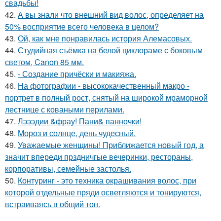
свадьбы!
42.
А вы знали что внешний вид волос, определяет на
50% восприятие всего человека в целом?
43.
Ой, как мне понравилась история Алемасовых.
44.
Студийная съёмка на белой циклораме с боковым
светом, Canon 85 мм.
45.
- Создание причёски и макияжа.
46.
На фотографии - высококачественный макро -
портрет в полный рост, снятый на широкой мраморной
лестнице с коваными перилами.
47.
Лэээдии &фрау! Пани& панночки!
48.
Мороз и солнце, день чудесный.
49.
Уважаемые женщины! Приближается новый год, а
значит впереди прздничгые вечеринки, рестораны,
корпоративы, семейные застолья.
50.
Контуринг - это техника окрашивания волос, при
которой отдельные пряди осветляются и тонируются,
встраиваясь в общий тон.