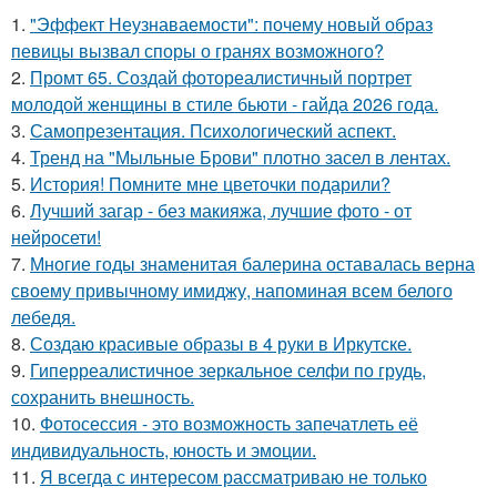
1.
"Эффект Неузнаваемости": почему новый образ
певицы вызвал споры о гранях возможного?
2.
Промт 65. Создай фотореалистичный портрет
молодой женщины в стиле бьюти - гайда 2026 года.
3.
Самопрезентация. Психологический аспект.
4.
Тренд на "Мыльные Брови" плотно засел в лентах.
5.
История! Помните мне цветочки подарили?
6.
Лучший загар - без макияжа, лучшие фото - от
нейросети!
7.
Многие годы знаменитая балерина оставалась верна
своему привычному имиджу, напоминая всем белого
лебедя.
8.
Создаю красивые образы в 4 руки в Иркутске.
9.
Гиперреалистичное зеркальное селфи по грудь,
сохранить внешность.
10.
Фотосессия - это возможность запечатлеть её
индивидуальность, юность и эмоции.
11.
Я всегда с интересом рассматриваю не только