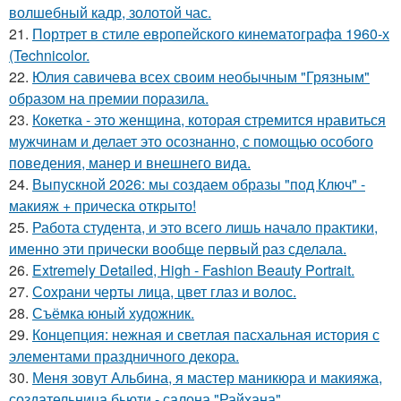
волшебный кадр, золотой час.
21.
Портрет в стиле европейского кинематографа 1960-х
(Technicolor.
22.
Юлия савичева всех своим необычным "Грязным"
образом на премии поразила.
23.
Кокетка - это женщина, которая стремится нравиться
мужчинам и делает это осознанно, с помощью особого
поведения, манер и внешнего вида.
24.
Выпускной 2026: мы создаем образы "под Ключ" -
макияж + прическа открыто!
25.
Работа студента, и это всего лишь начало практики,
именно эти прически вообще первый раз сделала.
26.
Extremely Detailed, High - Fashion Beauty Portrait.
27.
Сохрани черты лица, цвет глаз и волос.
28.
Съёмка юный художник.
29.
Концепция: нежная и светлая пасхальная история с
элементами праздничного декора.
30.
Меня зовут Альбина, я мастер маникюра и макияжа,
создательница бьюти - салона "Райхана".