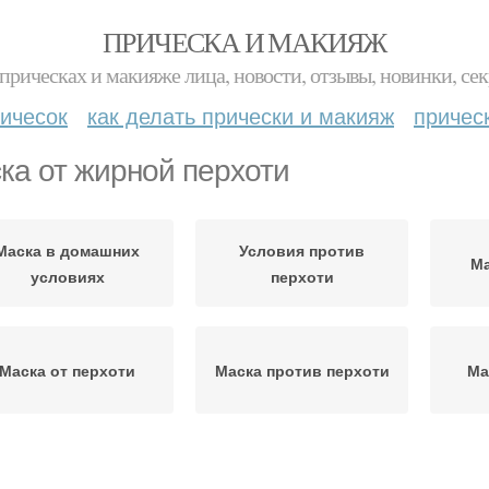
ПРИЧЕСКА И МАКИЯЖ
прическах и макияже лица, новости, отзывы, новинки, сек
ичесок
как делать прически и макияж
причес
ка от жирной перхоти
Маска в домашних
Условия против
Ма
условиях
перхоти
Маска от перхоти
Маска против перхоти
Ма
Домашние маски
Маски против перхоти
Маска