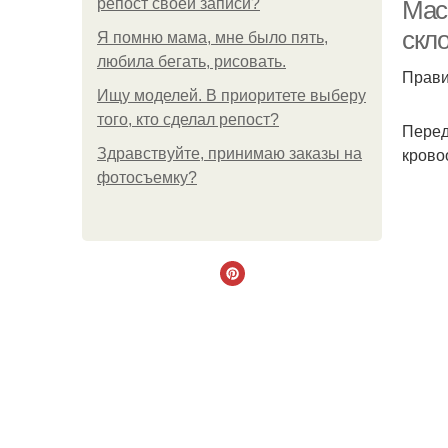
репост своей записи?
Мас
скл
Я помню мама, мне было пять,
любила бегать, рисовать.
Прави
Ищу моделей. В приоритете выберу
того, кто сделал репост?
Перед
крово
Здравствуйте, принимаю заказы на
фотосъемку?