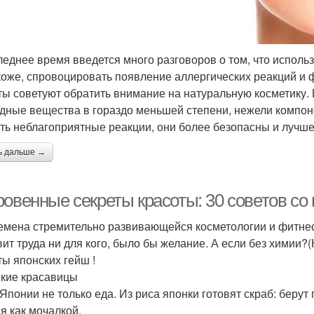
леднее время введется много разговоров о том, что испол
коже, спровоцировать появление аллергических реакций и 
ты советуют обратить внимание на натуральную косметику.
дные вещества в гораздо меньшей степени, нежели компон
ть неблагоприятные реакции, они более безопасны и лучш
ь дальше →
овенные секреты красоты: 30 советов со 
емена стремительно развивающейся косметологии и фитнес 
вит труда ни для кого, было бы желание. А если без химии?
ты японских гейш !
кие красавицы
 Японии не только еда. Из риса японки готовят скраб: беру
я как мочалкой.