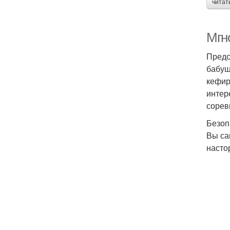
читат
Мгн
Предс
бабуш
кефир
интер
сорев
Безоп
Вы са
насто