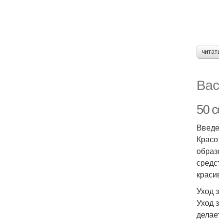
читат
Вас
50 с
Введ
Красо
образ
средс
краси
Уход 
Уход 
делае