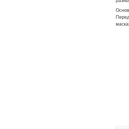
разны
Основ
Перед
маска