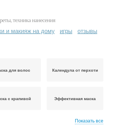
реты, техника нанесения
ки и макияж на дому
игры
отзывы
ска для волос
Календула от перхоти
ска с крапивой
Эффективная маска
Показать все
 от сухой перхоти
Маска для роста