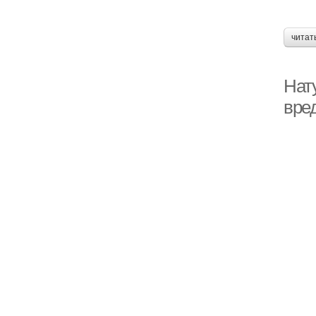
читат
Нат
вре