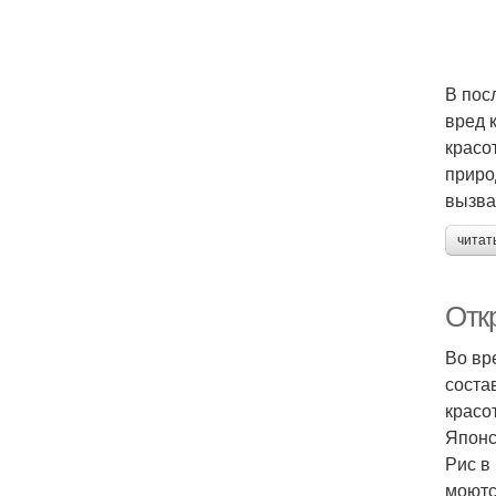
В пос
вред 
красо
приро
вызва
читат
Откр
Во вр
соста
красо
Японс
Рис в
моютс