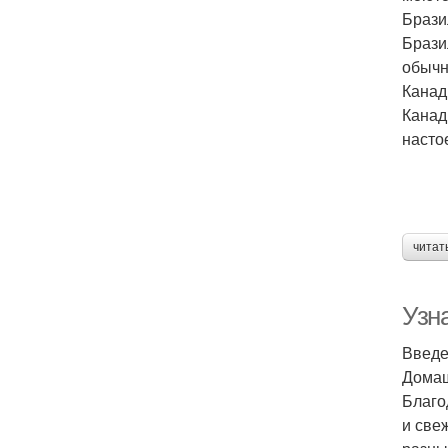
Брази
Брази
обычн
Канад
Канад
насто
читат
Узна
Введ
Домаш
Благо
и све