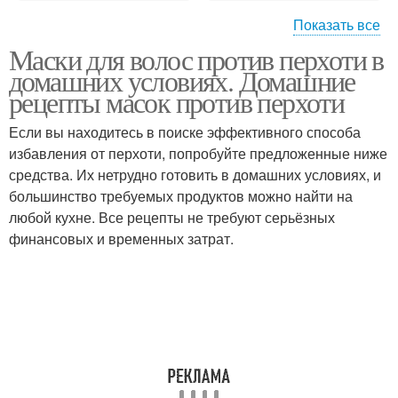
Показать все
Маски для волос против перхоти в
Белковая маска
Маска с крахмалом
домашних условиях. Домашние
рецепты масок против перхоти
Если вы находитесь в поиске эффективного способа
Маски для быстрого
избавления от перхоти, попробуйте предложенные ниже
Маски для роста
роста
средства. Их нетрудно готовить в домашних условиях, и
большинство требуемых продуктов можно найти на
любой кухне. Все рецепты не требуют серьёзных
финансовых и временных затрат.
Коньячная маска
Маска с горчицей
Маска из касторового
масла