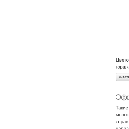
Цвето
горшк
читат
Эфф
Такие
много
справ
напра