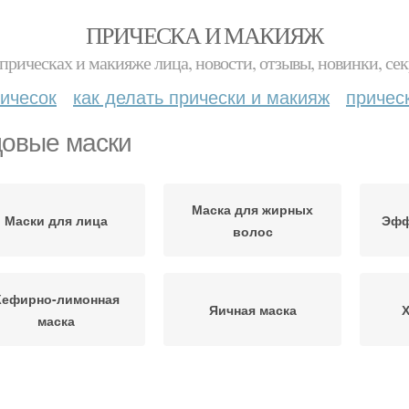
ПРИЧЕСКА И МАКИЯЖ
прическах и макияже лица, новости, отзывы, новинки, сек
ичесок
как делать прически и макияж
причес
овые маски
Маска для жирных
Маски для лица
Эфф
волос
Кефирно-лимонная
Яичная маска
Х
маска
ска с зеленым луком
Медовая маска
Ма