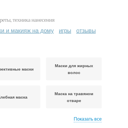
реты, техника нанесения
ки и макияж на дому
игры
отзывы
Маски для жирных
ективные маски
волос
Маска на травяном
лебная маска
отваре
Показать все
ски для волос
Маски с медом