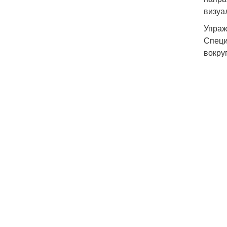
визуа
Упраж
Специ
вокруг