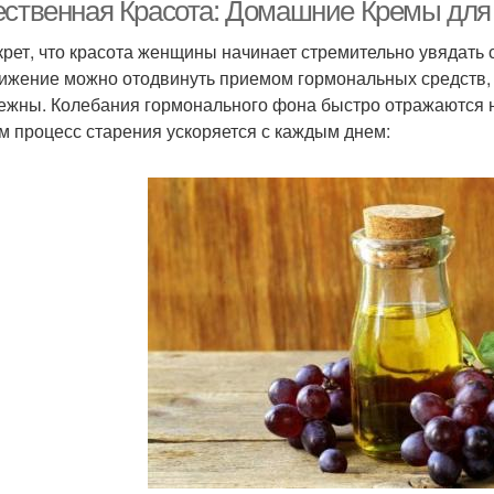
ественная Красота: Домашние Кремы дл
крет, что красота женщины начинает стремительно увядать с
ижение можно отодвинуть приемом гормональных средств, 
Маска для волос
Супер маски
ежны. Колебания гормонального фона быстро отражаются 
м процесс старения ускоряется с каждым днем: