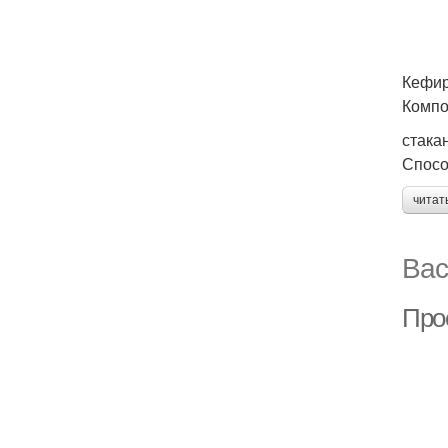
Кефир
Компо
стака
Спосо
читат
Вас
Прос