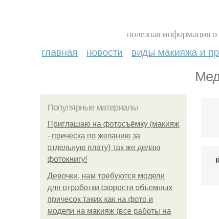
полезная информация о 
главная
новости
виды макияжа и пр
Мед
Популярные материалы
Приглашаю на фотосъёмку (макияж
- прическа по желанию за
отдельную плату) так же делаю
фотокнигу!
Девочки, нам требуются модели
для отработки скорости объемных
причесок таких как на фото и
модели на макияж (все работы на
Ма