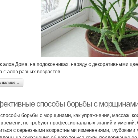
к алоэ Дома, на подоконниках, наряду с декоративными цв
а с алоэ разных возрастов.
ь дальше →
ективные способы борьбы с морщинами
 способы борьбы с морщинами, как упражнения, массаж, ко
 времени, не требуют профессиональных знаний и умений. О
иться с серьезными возрастными изменениями, глубокими 
влены на сохранение общего тонуса кожи, поддержание ее