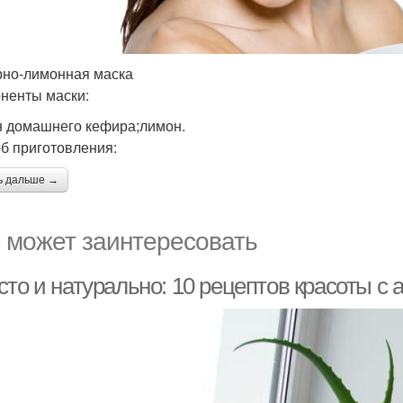
но-лимонная маска
ненты маски:
н домашнего кефира;лимон.
б приготовления:
ь дальше →
 может заинтересовать
то и натурально: 10 рецептов красоты с 