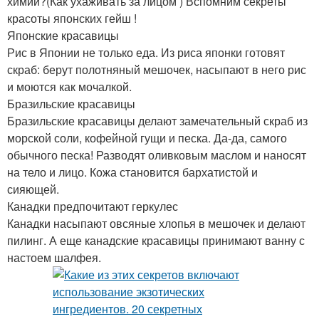
химии?(Как ухаживать за лицом ) Вспомним секреты
красоты японских гейш !
Японские красавицы
Рис в Японии не только еда. Из риса японки готовят
скраб: берут полотняный мешочек, насыпают в него рис
и моются как мочалкой.
Бразильские красавицы
Бразильские красавицы делают замечательный скраб из
морской соли, кофейной гущи и песка. Да-да, самого
обычного песка! Разводят оливковым маслом и наносят
на тело и лицо. Кожа становится бархатистой и
сияющей.
Канадки предпочитают геркулес
Канадки насыпают овсяные хлопья в мешочек и делают
пилинг. А еще канадские красавицы принимают ванну с
настоем шалфея.