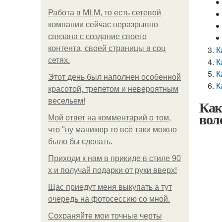
Работа в MLM, то есть сетевой
компании сейчас неразрывно
связана с создание своего
контента, своей страницы в соц
К
сетях.
К
К
Этот день был наполнен особенной
К
красотой, трепетом и невероятным
весельем!
Как
вол
Мой ответ на комментарий о том,
что "ну маникюр то всё таки можно
было бы сделать.
Приходи к нам в прикиде в стиле 90
х и получай подарки от руки вверх!
Щас приедут меня выкупать а тут
очередь на фотосессию со мной.
Сохраняйте мои точные черты