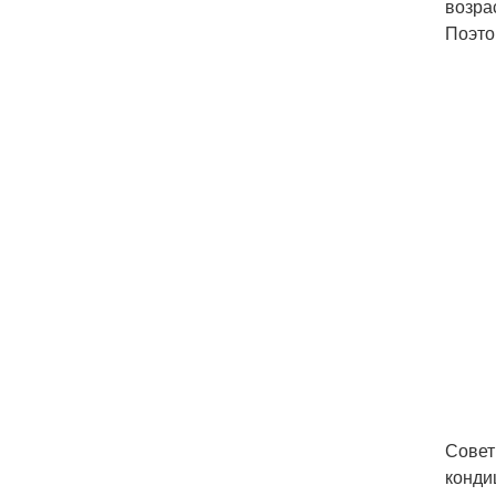
возра
Поэто
Совет
конди