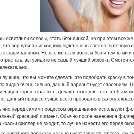
вы осветлили волосы, стать блондинкой, но при этом все же
е, что вернуться к исходнику будет очень сложно. В первую 
ь окрашиваниями. Но все же если волосы были темными и в
 отрастать, вы увидите не самый лучший эффект. Смотрится
влекательно.
 лучшее, что вы можете сделать, это подобрать краску в то
ла видна очень сильно, данный вариант будет спасением. Но
месяцев корни отрастить. Делают этого для того, чтобы мо
но, данный процесс лучше всего проводить в салонах крас
ычно перед самим процессом окрашивания используют фил
альный красящий пигмент. Обычно после нанесения филлер
в краски филлер не входит, то лучше нанести его перед ок
сс обратного перекрашивания будет зависеть от того, как 