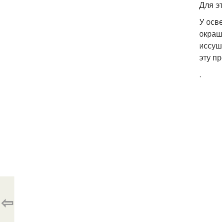
Для э
У осв
окраш
иссуш
эту п
.
⇦