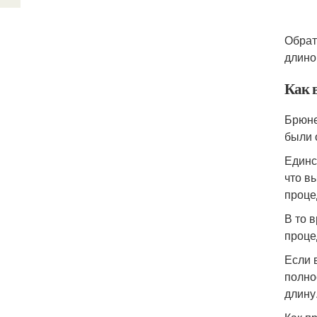
Обрат
длино
Как 
Брюне
были 
Единс
что в
проце
В то 
проце
Если 
полно
длину