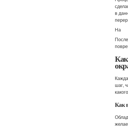
сдела
в дан
перер
На
После
повре
Как
окр
Кажда
шаг, 
каког
Как 
Облад
желае