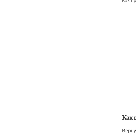
Как п
Как в
Верну