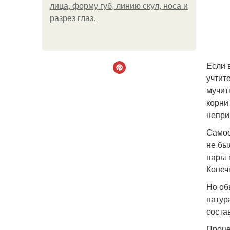
лица, форму губ, линию скул, носа и
разрез глаз.
Если 
учтит
мучит
корни
непри
Самое
не бы
пары 
Конеч
Но об
натур
соста
Проце