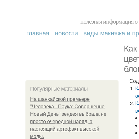
полезная информация о 
главная
новости
виды макияжа и пр
Как
цве
бло
Сод
К
Популярные материалы
о
На шанхайской премьере
К
"Человека - Паука: Совершенно
в
Новый День" зендея выбрала не
просто очередной наряд, а
настоящий артефакт высокой
моды.