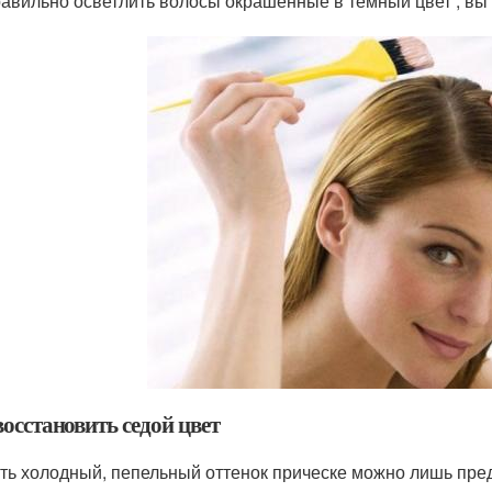
равильно осветлить волосы окрашенные в темный цвет , вы
осстановить седой цвет
ть холодный, пепельный оттенок прическе можно лишь пре