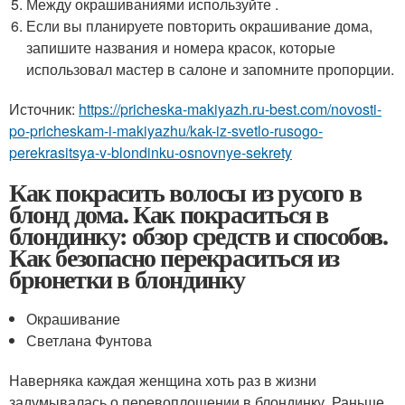
Между окрашиваниями используйте .
Если вы планируете повторить окрашивание дома,
запишите названия и номера красок, которые
использовал мастер в салоне и запомните пропорции.
Источник:
https://pricheska-makiyazh.ru-best.com/novosti-
po-pricheskam-i-makiyazhu/kak-iz-svetlo-rusogo-
perekrasitsya-v-blondinku-osnovnye-sekrety
Как покрасить волосы из русого в
блонд дома. Как покраситься в
блондинку: обзор средств и способов.
Как безопасно перекраситься из
брюнетки в блондинку
Окрашивание
Светлана Фунтова
Наверняка каждая женщина хоть раз в жизни
задумывалась о перевоплощении в блондинку. Раньше