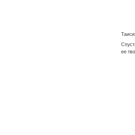
Таиси
Спуст
ее тв