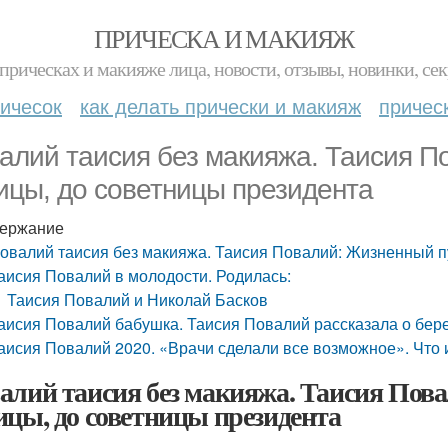
ПРИЧЕСКА И МАКИЯЖ
прическах и макияже лица, новости, отзывы, новинки, сек
ичесок
как делать прически и макияж
причес
алий таисия без макияжа. Таисия П
ицы, до советницы президента
ержание
овалий таисия без макияжа. Таисия Повалий: Жизненный пу
аисия Повалий в молодости. Родилась:
Таисия Повалий и Николай Басков
аисия Повалий бабушка. Таисия Повалий рассказала о бер
аисия Повалий 2020. «Врачи сделали все возможное». Что 
алий таисия без макияжа. Таисия Пов
ицы, до советницы президента