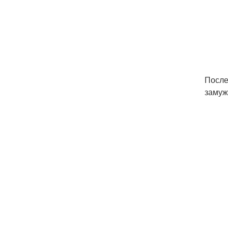
После
замуж