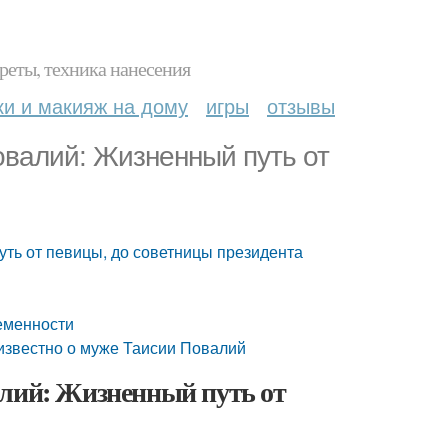
реты, техника нанесения
ки и макияж на дому
игры
отзывы
овалий: Жизненный путь от
ть от певицы, до советницы президента
еменности
известно о муже Таисии Повалий
алий: Жизненный путь от