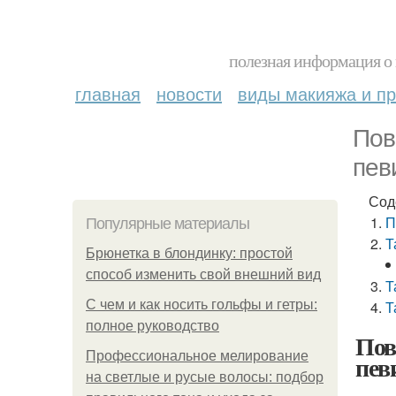
полезная информация о 
главная
новости
виды макияжа и пр
Пов
пев
Сод
П
Популярные материалы
Т
Брюнетка в блондинку: простой
способ изменить свой внешний вид
Т
С чем и как носить гольфы и гетры:
Т
полное руководство
Пов
Профессиональное мелирование
пев
на светлые и русые волосы: подбор