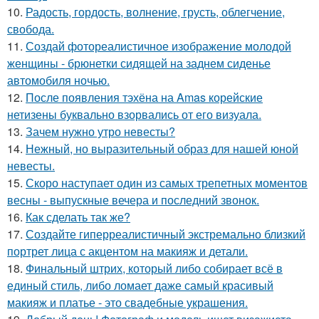
10.
Радость, гордость, волнение, грусть, облегчение,
свобода.
11.
Создай фотореалистичное изображение молодой
женщины - брюнетки сидящей на заднем сиденье
автомобиля ночью.
12.
После появления тэхёна на Amas корейские
нетизены буквально взорвались от его визуала.
13.
Зачем нужно утро невесты?
14.
Нежный, но выразительный образ для нашей юной
невесты.
15.
Скоро наступает один из самых трепетных моментов
весны - выпускные вечера и последний звонок.
16.
Как сделать так же?
17.
Создайте гиперреалистичный экстремально близкий
портрет лица с акцентом на макияж и детали.
18.
Финальный штрих, который либо собирает всё в
единый стиль, либо ломает даже самый красивый
макияж и платье - это свадебные украшения.