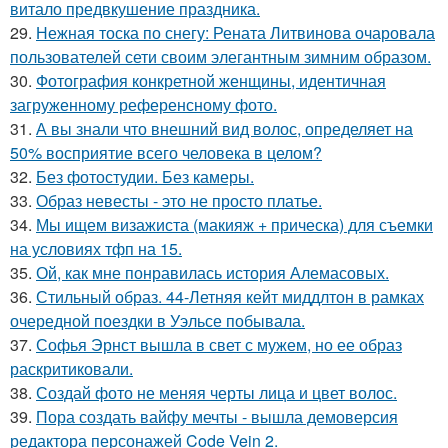
витало предвкушение праздника.
29.
Нежная тоска по снегу: Рената Литвинова очаровала
пользователей сети своим элегантным зимним образом.
30.
Фотография конкретной женщины, идентичная
загруженному референсному фото.
31.
А вы знали что внешний вид волос, определяет на
50% восприятие всего человека в целом?
32.
Без фотостудии. Без камеры.
33.
Образ невесты - это не просто платье.
34.
Мы ищем визажиста (макияж + прическа) для съемки
на условиях тфп на 15.
35.
Ой, как мне понравилась история Алемасовых.
36.
Стильный образ. 44-Летняя кейт миддлтон в рамках
очередной поездки в Уэльсе побывала.
37.
Софья Эрнст вышла в свет с мужем, но ее образ
раскритиковали.
38.
Создай фото не меняя черты лица и цвет волос.
39.
Пора создать вайфу мечты - вышла демоверсия
редактора персонажей Code Vein 2.