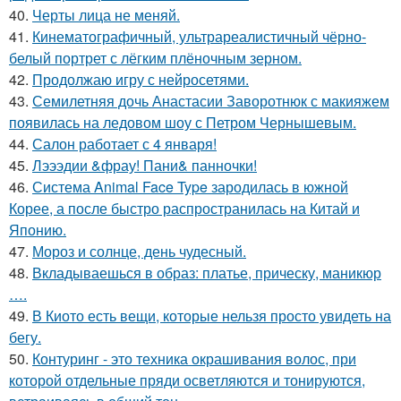
40.
Черты лица не меняй.
41.
Кинематографичный, ультрареалистичный чёрно-
белый портрет с лёгким плёночным зерном.
42.
Продолжаю игру с нейросетями.
43.
Семилетняя дочь Анастасии Заворотнюк с макияжем
появилась на ледовом шоу с Петром Чернышевым.
44.
Салон работает с 4 января!
45.
Лэээдии &фрау! Пани& панночки!
46.
Система Animal Face Type зародилась в южной
Корее, а после быстро распространилась на Китай и
Японию.
47.
Мороз и солнце, день чудесный.
48.
Вкладываешься в образ: платье, прическу, маникюр
….
49.
В Киото есть вещи, которые нельзя просто увидеть на
бегу.
50.
Контуринг - это техника окрашивания волос, при
которой отдельные пряди осветляются и тонируются,