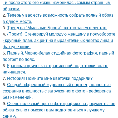
- и после этого его жизнь изменилась самым странным
образом.
2.
Теперь у вас есть возможность собрать полный образ
в одном месте.
3.
Тренд на "Мыльные Брови" плотно засел в лентах.
4.
{Промт}. Сгенерируй молодую женщину в полуобороте
- крупный план, акцент на выразительных чертах лица и
фактуре кожи.
5.
Парный. Черно-белая студийная фотография, парный
портрет по пояс.
6.
Красивая прическа с правильной подготовки волос
начинается.
7.
История! Помните мне цветочки подарили?
8.
Создай эффектный журнальный портрет, полностью
сохранив внешность с загруженного фото - референса
без изменений.
9.
Очень полезный прст о фотографиях на документы: он
обязательно поможет вам подготовиться к лучшему
снимку.