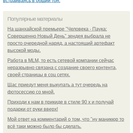
встраиваясь в общий тон.
Популярные материалы
На шанхайской премьере "Человека - Паука:
Совершенно Новый День" зендея выбрала не
просто очередной наряд, а настоящий артефакт
высокой моды.
Работа в MLM, то есть сетевой компании сейчас
неразрывно связана с создание своего контента,
своей страницы в соц сетях.
Щас приедут меня выкупать а тут очередь на
фотосессию со мной.
Приходи к нам в прикиде в стиле 90 х и получай
подарки от руки вверх!
Мой ответ на комментарий о том, что "ну маникюр то
всё таки можно было бы сделать.