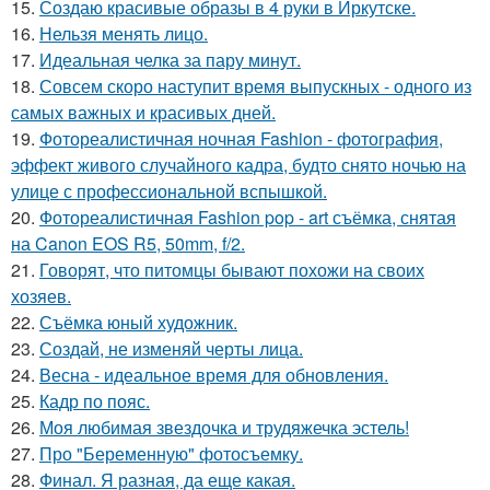
15.
Создаю красивые образы в 4 руки в Иркутске.
16.
Нельзя менять лицо.
17.
Идеальная челка за пару минут.
18.
Совсем скоро наступит время выпускных - одного из
самых важных и красивых дней.
19.
Фотореалистичная ночная Fashion - фотография,
эффект живого случайного кадра, будто снято ночью на
улице с профессиональной вспышкой.
20.
Фотореалистичная Fashion pop - art съёмка, снятая
на Canon EOS R5, 50mm, f/2.
21.
Говорят, что питомцы бывают похожи на своих
хозяев.
22.
Съёмка юный художник.
23.
Создай, не изменяй черты лица.
24.
Весна - идеальное время для обновления.
25.
Кадр по пояс.
26.
Моя любимая звездочка и трудяжечка эстель!
27.
Про "Беременную" фотосъемку.
28.
Финал. Я разная, да еще какая.