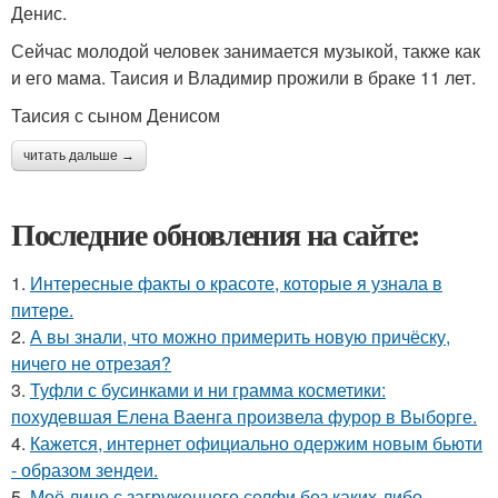
Денис.
Сейчас молодой человек занимается музыкой, также как
и его мама. Таисия и Владимир прожили в браке 11 лет.
Таисия с сыном Денисом
читать дальше →
Последние обновления на сайте:
1.
Интересные факты о красоте, которые я узнала в
питере.
2.
А вы знали, что можно примерить новую причёску,
ничего не отрезая?
3.
Туфли с бусинками и ни грамма косметики:
похудевшая Елена Ваенга произвела фурор в Выборге.
4.
Кажется, интернет официально одержим новым бьюти
- образом зендеи.
5.
Моё лицо с загруженного селфи без каких-либо