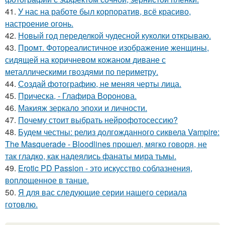
41.
У нас на работе был корпоратив, всё красиво,
настроение огонь.
42.
Новый год переделкой чудесной куколки открываю.
43.
Промт. Фотореалистичное изображение женщины,
сидящей на коричневом кожаном диване с
металлическими гвоздями по периметру.
44.
Создай фотографию, не меняя черты лица.
45.
Прическа, - Глафира Воронова.
46.
Макияж зеркало эпохи и личности.
47.
Почему стоит выбрать нейрофотосессию?
48.
Будем честны: релиз долгожданного сиквела Vampire:
The Masquerade - Bloodlines прошел, мягко говоря, не
так гладко, как надеялись фанаты мира тьмы.
49.
Erotic PD Passion - это искусство соблазнения,
воплощенное в танце.
50.
Я для вас следующие серии нашего сериала
готовлю.