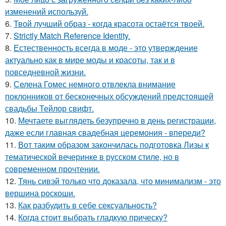
изменений используй.
6.
Твой лучший образ - когда красота остаётся твоей.
7.
Strictly Match Reference Identity.
8.
Естественность всегда в моде - это утверждение
актуально как в мире моды и красоты, так и в
повседневной жизни.
9.
Селена Гомес немного отвлекла внимание
поклонников от бесконечных обсуждений предстоящей
свадьбы Тейлор свифт.
10.
Мечтаете выглядеть безупречно в день регистрации,
даже если главная свадебная церемония - впереди?
11.
Вот таким образом закончилась подготовка Лизы к
тематической вечеринке в русском стиле, но в
современном прочтении.
12.
Тянь сивэй только что доказала, что минимализм - это
вершина роскоши.
13.
Как разбудить в себе сексуальность?
14.
Когда стоит выбрать гладкую прическу?