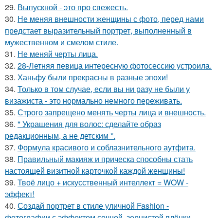
29.
Выпускной - это про свежесть.
30.
Не меняя внешности женщины с фото, перед нами
предстает выразительный портрет, выполненный в
мужественном и смелом стиле.
31.
Не меняй черты лица.
32.
28-Летняя певица интересную фотосессию устроила.
33.
Ханьфу были прекрасны в разные эпохи!
34.
Только в том случае, если вы ни разу не были у
визажиста - это нормально немного переживать.
35.
Строго запрещено менять черты лица и внешность.
36.
* Украшения для волос: сделайте образ
редакционным, а не детским *.
37.
Формула красивого и соблазнительного аутфита.
38.
Правильный макияж и прическа способны стать
настоящей визитной карточкой каждой женщины!
39.
Твоё лицо + искусственный интеллект = WOW -
эффект!
40.
Создай портрет в стиле уличной Fashion -
фотографии с эффектом сочной, зернистой плёнки.