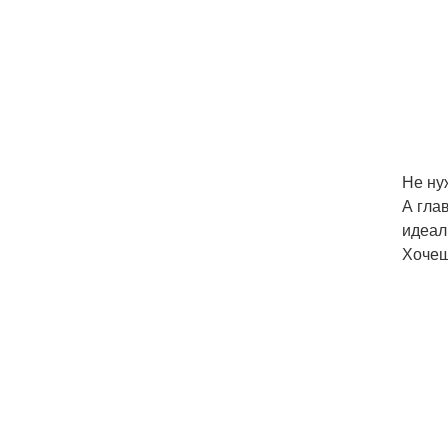
Не ну
А глав
идеал
Хочеш