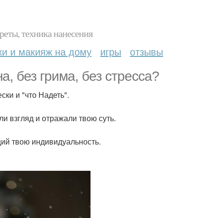
реты, техника нанесения
ки и макияж на дому
игры
отзывы
а, без грима, без стресса?
ки и "что Надеть".
ли взгляд и отражали твою суть.
щий твою индивидуальность.