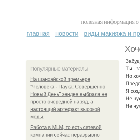
полезная информация о 
главная
новости
виды макияжа и пр
Хоч
Забуд
Ты - 
Популярные материалы
Но хо
На шанхайской премьере
Предс
"Человека - Паука: Совершенно
Я соз
Новый День" зендея выбрала не
Не ну
просто очередной наряд, а
Не ну
настоящий артефакт высокой
моды.
Работа в MLM, то есть сетевой
компании сейчас неразрывно