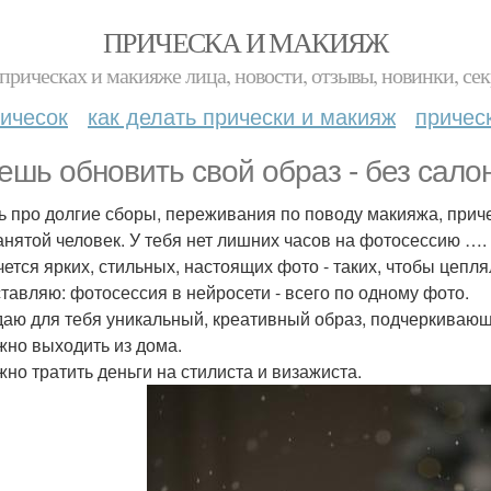
ПРИЧЕСКА И МАКИЯЖ
прическах и макияже лица, новости, отзывы, новинки, сек
ичесок
как делать прически и макияж
причес
ешь обновить свой образ - без салон
ь про долгие сборы, переживания по поводу макияжа, причес
занятой человек. У тебя нет лишних часов на фотосессию ….
чется ярких, стильных, настоящих фото - таких, чтобы цепля
тавляю: фотосессия в нейросети - всего по одному фото.
даю для тебя уникальный, креативный образ, подчеркиваю
жно выходить из дома.
жно тратить деньги на стилиста и визажиста.