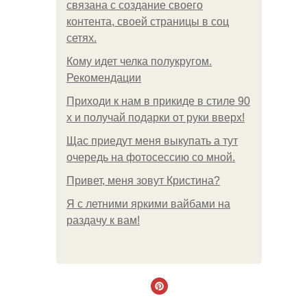
связана с создание своего
контента, своей страницы в соц
сетях.
Кому идет челка полукругом.
Рекомендации
Приходи к нам в прикиде в стиле 90
х и получай подарки от руки вверх!
Щас приедут меня выкупать а тут
очередь на фотосессию со мной.
Привет, меня зовут Кристина?
Я с летними яркими вайбами на
раздачу к вам!