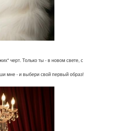
их" черт. Только ты - в новом свете, с
ши мне - и выбери свой первый образ!