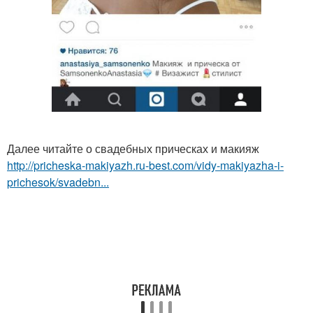
Далее читайте о свадебных прическах и макияж
http://pricheska-makiyazh.ru-best.com/vidy-makiyazha-i-
prichesok/svadebn...