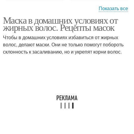
Показать все
Маска в домашних условиях от
Волосы в домашних
Маски для волос
жирных волос. Рецепты масок
условиях
Чтобы в домашних условиях избавиться от жирных
волос, делают маски. Они не только помогут побороть
Мед в домашних
склонность к засаливанию, но и укрепят корни волос.
Волос из глины
условиях
Маска для волос