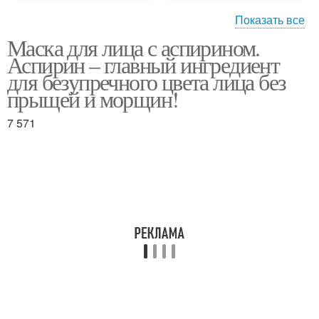
Показать все
Маска для лица с аспирином.
Аспириновые маски
Аспириновая маска
Аспирин – главный ингредиент
для безупречного цвета лица без
прыщей и морщин!
7 571
Маска с медом
Маска с соком
Маска из глины
Маска с желатином
Маска с
Маска от морщин
использованием