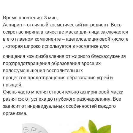
Маска от пигментных
Маска для жирной кожи
Время прочтения: 3 мин.
пятен
Аспирин – отличный косметический ингредиент. Весь
секрет аспирина в качестве маски для лица заключается
в его главном компоненте – ацетилсалициловой кислоте
, которая широко используется в косметике для:
Маска для сухой кожи
очищения кожи;избавления от жирного блеска;сужения
пор;предотвращения образования вросших
волос;уменьшения воспалительных
процессов;предотвращения образования угрей и
прыщей.
Очень часто мнения относительно аспириновой маски
разнятся: от успеха до глубокого разочарования. Все
зависит от индивидуальных особенностей каждого
организма.