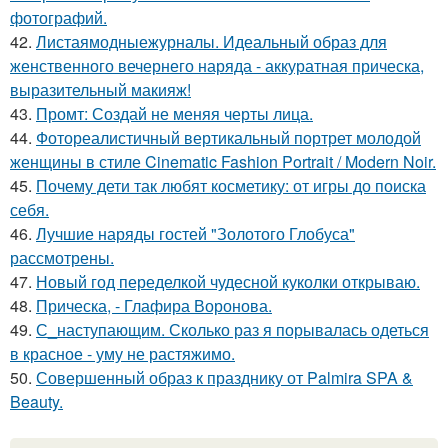
фотографий.
42.
Листаямодныежурналы. Идеальный образ для
женственного вечернего наряда - аккуратная прическа,
выразительный макияж!
43.
Промт: Создай не меняя черты лица.
44.
Фотореалистичный вертикальный портрет молодой
женщины в стиле Cinematic Fashion Portrait / Modern Noir.
45.
Почему дети так любят косметику: от игры до поиска
себя.
46.
Лучшие наряды гостей "Золотого Глобуса"
рассмотрены.
47.
Новый год переделкой чудесной куколки открываю.
48.
Прическа, - Глафира Воронова.
49.
С_наступающим. Сколько раз я порывалась одеться
в красное - уму не растяжимо.
50.
Совершенный образ к празднику от Palmira SPA &
Beauty.