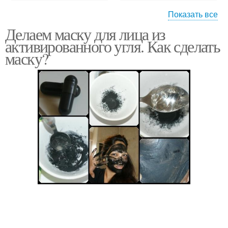
Показать все
Делаем маску для лица из
Аспирин от морщин
Молодильный аспирин
активированного угля. Как сделать
маску?
Аспирин для кожи