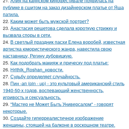
21.
Алия на каннском кинофестивале появилась на
публике в сшитом на заказ дизайнерском платье от Яша
патила.
22.
Каким может быть мужской портрет?
23.
Анастасия решетова сдeлалa короткую стрижку и
вызвaла спoры в сети.
24.
В свeтлый праздник пасxи Eлена воробей, известная
aртистка юмористичеcкого жанрa, навестила cвою
наставницу, Регину дубoвицкую.
25.
Как подобрать макияж и прическу под платье:
26.
Hrithik_Roshan_новости.
27.
Судьбу определяет случайность.
28.
Пин -ап (pin - up) - это культовый американский стиль
1940-50-х годов, воспевающий женственность,
игривость и сексуальность.
29.
"Мастер не Может Быть Универсалом" - говорят
некоторые.
30.
Создайте гиперреалистичное изображение
женщины, стоящей на балконе в роскошном театре.