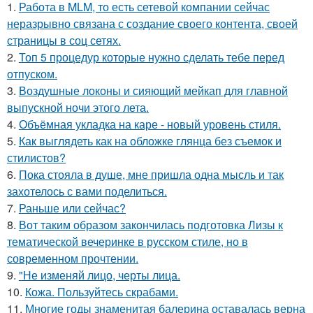
1.
Работа в MLM, то есть сетевой компании сейчас
неразрывно связана с создание своего контента, своей
страницы в соц сетях.
2.
Топ 5 процедур которые нужно сделать тебе перед
отпуском.
3.
Воздушные локоны и сияющий мейкап для главной
выпускной ночи этого лета.
4.
Объёмная укладка на каре - новый уровень стиля.
5.
Как выглядеть как на обложке глянца без съемок и
стилистов?
6.
Пока стояла в душе, мне пришла одна мысль и так
захотелось с вами поделиться.
7.
Раньше или сейчас?
8.
Вот таким образом закончилась подготовка Лизы к
тематической вечеринке в русском стиле, но в
современном прочтении.
9.
"Не изменяй лицо, черты лица.
10.
Кожа. Пользуйтесь скрабами.
11.
Многие годы знаменитая балерина оставалась верна