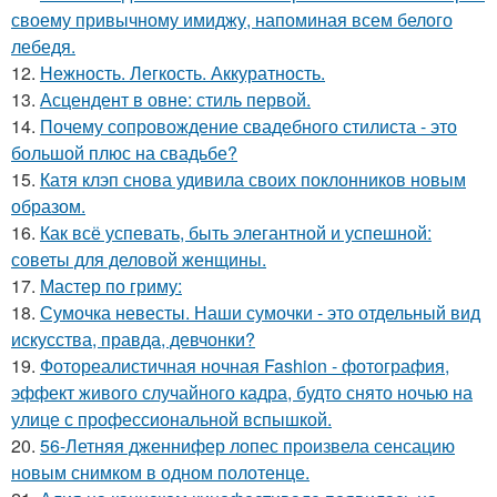
своему привычному имиджу, напоминая всем белого
лебедя.
12.
Нежность. Легкость. Аккуратность.
13.
Асцендент в овне: стиль первой.
14.
Почему сопровождение свадебного стилиста - это
большой плюс на свадьбе?
15.
Катя клэп снова удивила своих поклонников новым
образом.
16.
Как всё успевать, быть элегантной и успешной:
советы для деловой женщины.
17.
Мастер по гриму:
18.
Сумочка невесты. Наши сумочки - это отдельный вид
искусства, правда, девчонки?
19.
Фотореалистичная ночная Fashion - фотография,
эффект живого случайного кадра, будто снято ночью на
улице с профессиональной вспышкой.
20.
56-Летняя дженнифер лопес произвела сенсацию
новым снимком в одном полотенце.