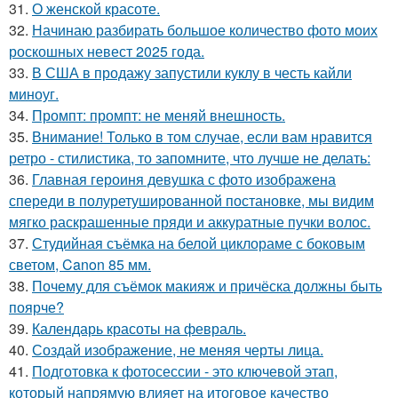
31.
О женской красоте.
32.
Начинаю разбирать большое количество фото моих
роскошных невест 2025 года.
33.
В США в продажу запустили куклу в честь кайли
миноуг.
34.
Промпт: промпт: не меняй внешность.
35.
Внимание! Только в том случае, если вам нравится
ретро - стилистика, то запомните, что лучше не делать:
36.
Главная героиня девушка с фото изображена
спереди в полуретушированной постановке, мы видим
мягко раскрашенные пряди и аккуратные пучки волос.
37.
Студийная съёмка на белой циклораме с боковым
светом, Canon 85 мм.
38.
Почему для съёмок макияж и причёска должны быть
поярче?
39.
Календарь красоты на февраль.
40.
Создай изображение, не меняя черты лица.
41.
Подготовка к фотосессии - это ключевой этап,
который напрямую влияет на итоговое качество