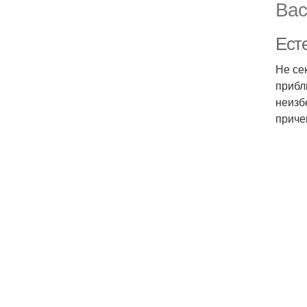
Вас
Ест
Не се
прибл
неизб
приче