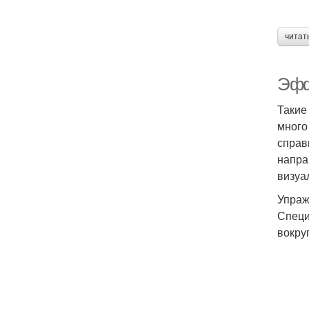
читат
Эфф
Такие
много
справ
напра
визуа
Упраж
Специ
вокруг