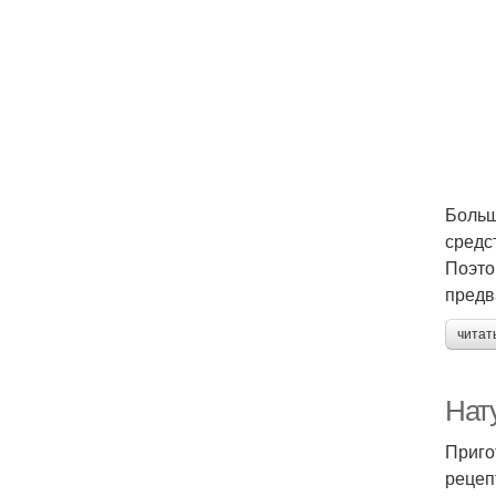
Больш
средс
Поэто
предв
читат
Нат
Приго
рецеп