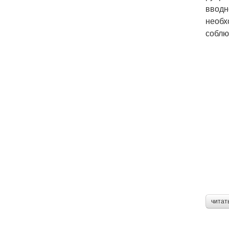
вводн
необх
соблю
читат