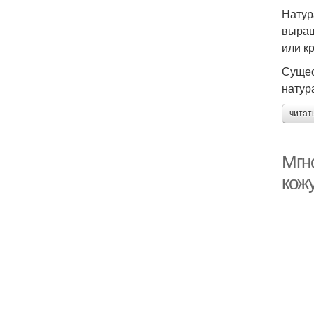
Натур
выращ
или к
Сущес
натур
читат
Мгно
кож