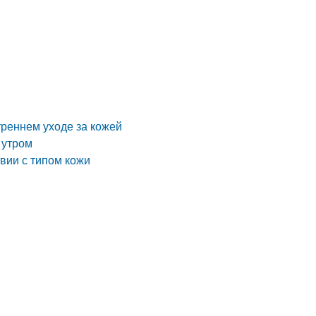
и
треннем уходе за кожей
 утром
твии с типом кожи