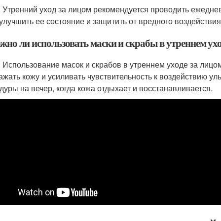
: Утренний уход за лицом рекомендуется проводить ежедне
 улучшить ее состояние и защитить от вредного воздейств
жно ли использовать маски и скрабы в утреннем ухо
: Использование масок и скрабов в утреннем уходе за лицом
ажать кожу и усиливать чувствительность к воздействию ул
дуры на вечер, когда кожа отдыхает и восстанавливается.