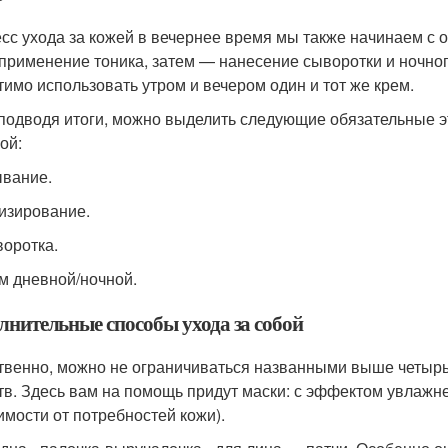
сс ухода за кожей в вечернее время мы также начинаем с 
 применение тоника, затем — нанесение сыворотки и ночног
тимо использовать утром и вечером один и тот же крем.
 подводя итоги, можно выделить следующие обязательные э
ой:
ывание.
низирование.
воротка.
ем дневной/ночной.
лнительные способы ухода за собой
твенно, можно не ограничиваться названными выше четырь
тв. Здесь вам на помощь придут маски: с эффектом увлажнени
имости от потребностей кожи).