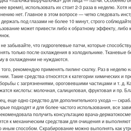
дна «палочка-выручалочка» для лица — патчи. Особенно они
нее время), использовать их стоит 2-3 раза в неделю. Хотя
нению нет. Главное в этом вопросе — четко следовать инстр
 держать под глазами не более 10 минут, строго соблюдай
ьзование может привести либо к обратному эффекту, либо
нок.
 не забывайте, что гидрогелевые патчи, которые способств
нять только после охлаждения в холодильнике. Тканевые бо
му в охлаждении не нуждаются.
 того, рекомендую применять пилинг-скатку. Раз в неделю
нии. Такие средства относятся к категории химических и 
 борьбы с загрязнениями, ороговевшими частицами и т. д. К
жатся кислоты: молочная, салициловая, фруктовая и пр. Бл
ец, еще одно средство для дополнительного ухода — скраб.
орые подходят и для более частого использования, все завис
рекомендовала получить консультацию врача-дерматокосме
ятся к механическим средствам для очищения и выполняют пр
о иным способом. Скрабирование можно выполнять как утро