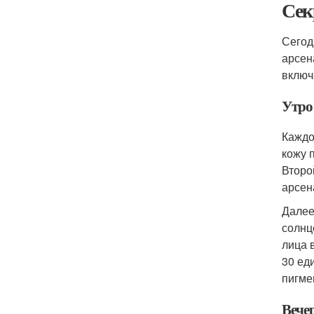
Сек
Сегод
арсен
включ
Утро
Каждо
кожу 
Второ
арсен
Далее
солнц
лица 
30 ед
пигме
Вече