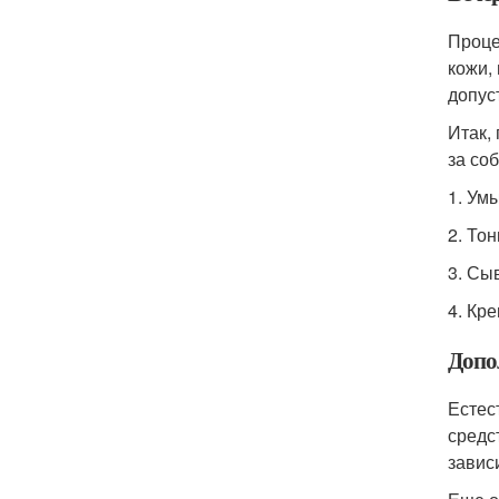
Проце
кожи,
допус
Итак,
за соб
1. Ум
2. То
3. Сы
4. Кр
Допо
Естес
средс
завис