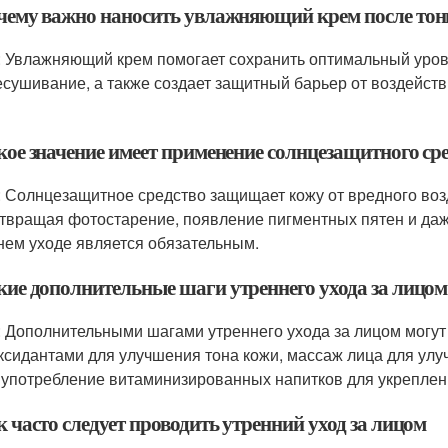
очему важно наносить увлажняющий крем после то
: Увлажняющий крем помогает сохранить оптимальный уров
есушивание, а также создает защитный барьер от воздейств
кое значение имеет применение солнцезащитного сре
: Солнцезащитное средство защищает кожу от вредного во
твращая фотостарение, появление пигментных пятен и даже
нем уходе является обязательным.
акие дополнительные шаги утреннего ухода за лицо
: Дополнительными шагами утреннего ухода за лицом могут
ксидантами для улучшения тона кожи, массаж лица для ул
 употребление витаминизированных напитков для укреплени
к часто следует проводить утренний уход за лицом