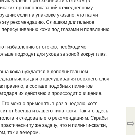
 актуальны при склонности к отекам (в
 никаких противопоказаний к ежедневному
укции: если на упаковке указано, что патчи
те эту рекомендацию. Слишком длительное
 к пересушиванию кожи под глазами и появлению
уют избавлению от отеков, необходимо
льше подходят для ухода за зоной вокруг глаз,
 наша кожа нуждается в дополнительном
предназначены для отшелушивания верхнего слоя
ак правило, в составе подобных пилингов
агодаря их действию и происходит очищение.
 Его можно применять 1 раз в неделю, хотя
ит от бренда и вашего типа кожи. Так что здесь
толога и следовать его рекомендациям. Скрабы
⇨
актически ту же задачу, что и пилинги-скатки,
м, так и вечером.