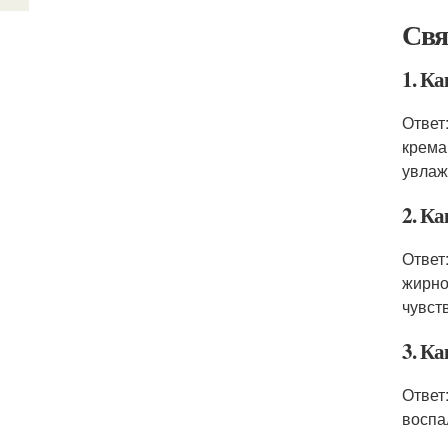
Свя
1. Ка
Ответ
крема
увлаж
2. К
Ответ
жирно
чувст
3. Ка
Ответ
воспа