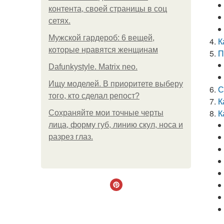
контента, своей страницы в соц
сетях.
Мужской гардероб: 6 вещей,
К
которые нравятся женщинам
П
Dafunkystyle. Matrix neo.
Ищу моделей. В приоритете выберу
С
того, кто сделал репост?
К
К
Сохраняйте мои точные черты
лица, форму губ, линию скул, носа и
разрез глаз.