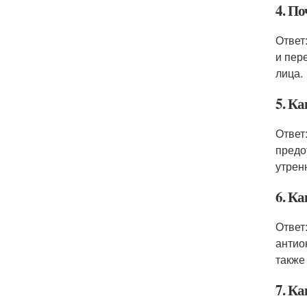
4. П
Ответ
и пер
лица.
5. Ка
Ответ
предо
утрен
6. К
Ответ
антио
также
7. Ка