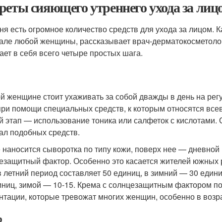
реты сияющего утреннего ухода за лиц
ня есть огромное количество средств для ухода за лицом. К
але любой женщины, рассказывает врач-дерматокосметоло
ает в себя всего четыре простых шага.
й женщине стоит ухаживать за собой дважды в день на рег
при помощи специальных средств, к которым относятся все
й этап — использование тоника или салфеток с кислотами.
ал подобных средств.
 наносится сыворотка по типу кожи, поверх нее — дневной
езащитный фактор. Особенно это касается жителей южных 
в летний период составляет 50 единиц, в зимний — 30 един
иниц, зимой — 10-15. Крема с солнцезащитным фактором п
нтации, которые тревожат многих женщин, особенно в возр
р