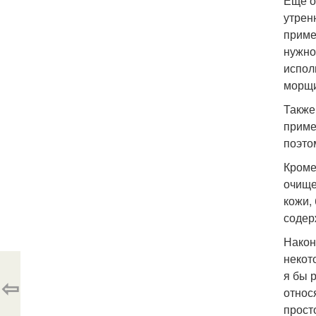
Еще о
утрен
приме
нужно
испол
морщи
Также
приме
поэто
Кроме
очище
кожи,
содер
Након
некот
я бы 
⇦
относ
прост