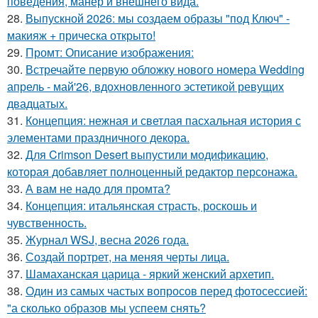
поведения, манер и внешнего вида.
28.
Выпускной 2026: мы создаем образы "под Ключ" -
макияж + прическа открыто!
29.
Промт: Описание изображения:
30.
Встречайте первую обложку нового номера Wedding
апрель - май'26, вдохновленного эстетикой ревущих
двадцатых.
31.
Концепция: нежная и светлая пасхальная история с
элементами праздничного декора.
32.
Для Crimson Desert выпустили модификацию,
которая добавляет полноценный редактор персонажа.
33.
А вам не надо для промта?
34.
Концепция: итальянская страсть, роскошь и
чувственность.
35.
Журнал WSJ, весна 2026 года.
36.
Создай портрет, на меняя черты лица.
37.
Шамаханская царица - яркий женский архетип.
38.
Один из самых частых вопросов перед фотосессией:
"а сколько образов мы успеем снять?