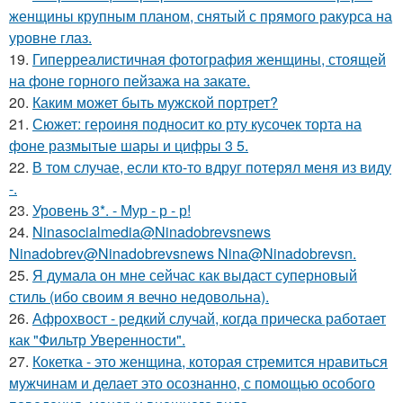
женщины крупным планом, снятый с прямого ракурса на
уровне глаз.
19.
Гиперреалистичная фотография женщины, стоящей
на фоне горного пейзажа на закате.
20.
Каким может быть мужской портрет?
21.
Сюжет: героиня подносит ко рту кусочек торта на
фоне размытые шары и цифры 3 5.
22.
В том случае, если кто-то вдруг потерял меня из виду
-.
23.
Уровень 3*. - Мур - р - р!
24.
Ninasocialmedia@Ninadobrevsnews
Ninadobrev@Ninadobrevsnews Nina@Ninadobrevsn.
25.
Я думала он мне сейчас как выдаст суперновый
стиль (ибо своим я вечно недовольна).
26.
Афрохвост - редкий случай, когда прическа работает
как "Фильтр Уверенности".
27.
Кокетка - это женщина, которая стремится нравиться
мужчинам и делает это осознанно, с помощью особого