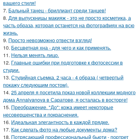
вашего стиля!
7.
Бальный танец - бриллиант среди танцев!
8.
Для выпускницы макияж - это не просто косметика, а
часть образа, которая останется на фотографиях на всю
жизнь.
9.
Просто невозможно отвести взгляд!
10.
Бесцветная хна - для чего и как применять.
11.
Нельзя менять лицо.
12.
Главные ошибки при подготовке к фотосессии в
студии.
13.
Студийная съемка. 2 часа - 4 образа ( четвертый
покажу следующим постом).
14.
25 апреля я посетила показ новой коллекции модного
дома Annaivanova в Саратове, я осталась в восторге!
15.
Преображение. "До": кожа имеет некоторые
несовершенства и покраснения.
16.
Идеальная элегантность в каждой прядке.
17.
Как сделать фото на любые документы дома?
18.
Потрясающий профессиональный бьюти - портрет