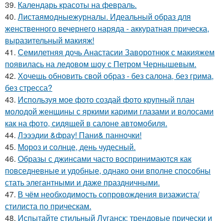
39.
Календарь красоты на февраль.
40.
Листаямодныежурналы. Идеальный образ для
женственного вечернего наряда - аккуратная прическа,
выразительный макияж!
41.
Семилетняя дочь Анастасии Заворотнюк с макияжем
появилась на ледовом шоу с Петром Чернышевым.
42.
Хочешь обновить свой образ - без салона, без грима,
без стресса?
43.
Используя мое фото создай фото крупный план
молодой женщины с яркими карими глазами и волосами
как на фото, сидящей в салоне автомобиля.
44.
Лэээдии &фрау! Пани& панночки!
45.
Мороз и солнце, день чудесный.
46.
Образы с джинсами часто воспринимаются как
повседневные и удобные, однако они вполне способны
стать элегантными и даже праздничными.
47.
В чём необходимость сопровождения визажиста/
стилиста по прическам.
48.
Испытайте стильный Луганск: трендовые прически и