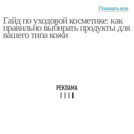
Показать все
Гайд по уходовой косметике: как
Средства для утреннего
Шаги в утреннем уходе
правильно выбирать продукты для
ухода
вашего типа кожи