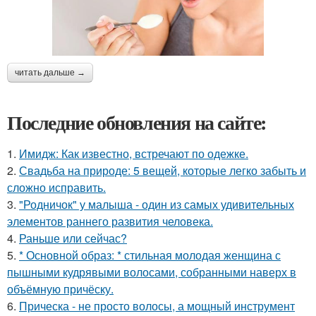
читать дальше →
Последние обновления на сайте:
1.
Имидж: Как известно, встречают по одежке.
2.
Свадьба на природе: 5 вещей, которые легко забыть и
сложно исправить.
3.
"Родничок" у малыша - один из самых удивительных
элементов раннего развития человека.
4.
Раньше или сейчас?
5.
* Основной образ: * стильная молодая женщина с
пышными кудрявыми волосами, собранными наверх в
объёмную причёску.
6.
Прическа - не просто волосы, а мощный инструмент