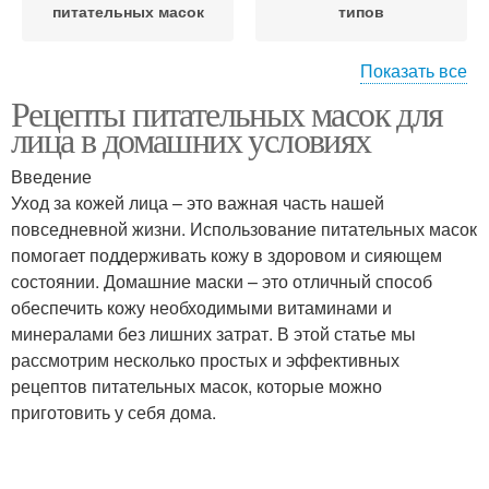
питательных масок
типов
Показать все
Рецепты питательных масок для
Маска для нормальной
Маска для сухой кожи
лица в домашних условиях
кожи
Введение
Уход за кожей лица – это важная часть нашей
повседневной жизни. Использование питательных масок
Маска для жирной кожи
Питательная маска
помогает поддерживать кожу в здоровом и сияющем
состоянии. Домашние маски – это отличный способ
обеспечить кожу необходимыми витаминами и
минералами без лишних затрат. В этой статье мы
Маски в зависимости
Уход для кожи
рассмотрим несколько простых и эффективных
рецептов питательных масок, которые можно
приготовить у себя дома.
Кожи в домашних
Маски для жирной кожи
условиях