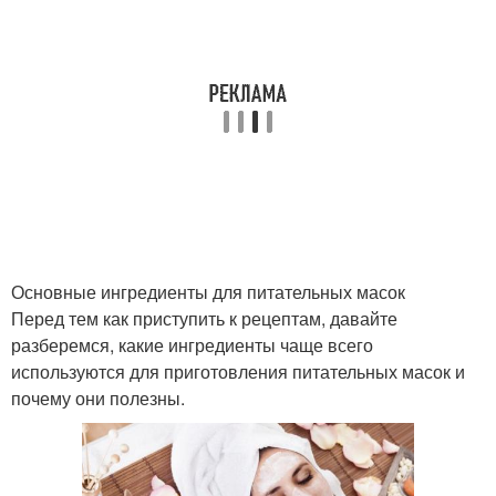
Проблемная кожа
Чувствительная кожа
Комбинированная кожа
Нормальная кожа
Основные ингредиенты для питательных масок
Перед тем как приступить к рецептам, давайте
Маски для
Зрелая кожа
разберемся, какие ингредиенты чаще всего
чувствительной кожи
используются для приготовления питательных масок и
почему они полезны.