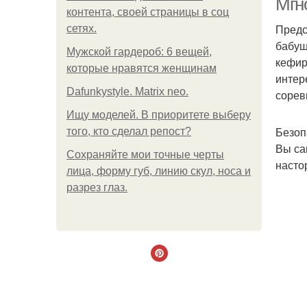
Мгн
контента, своей страницы в соц
Предс
сетях.
бабуш
Мужской гардероб: 6 вещей,
кефир
которые нравятся женщинам
интер
Dafunkystyle. Matrix neo.
сорев
Ищу моделей. В приоритете выберу
Безоп
того, кто сделал репост?
Вы са
Сохраняйте мои точные черты
насто
лица, форму губ, линию скул, носа и
разрез глаз.