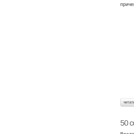
приче
читат
50 с
Введ