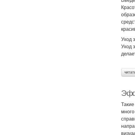
Красо
образ
средс
краси
Уход 
Уход 
делае
читат
Эфф
Такие
много
справ
напра
визуа