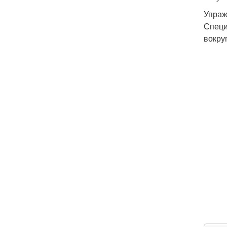
Упраж
Специ
вокруг