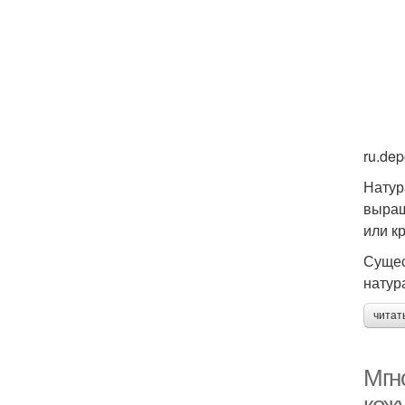
ru.de
Натур
выращ
или к
Сущес
натур
читат
Мгно