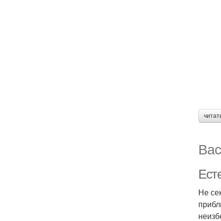
читат
Вас
Ест
Не се
прибл
неизб