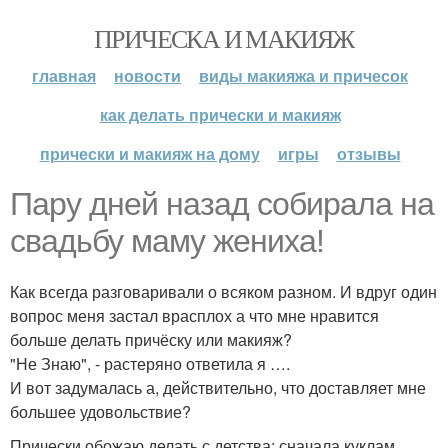
ПРИЧЕСКА И МАКИЯЖ
главная
новости
виды макияжа и причесок
как делать прически и макияж
прически и макияж на дому
игры
отзывы
Пару дней назад собирала на
свадьбу маму жениха!
Как всегда разговаривали о всяком разном. И вдруг один
вопрос меня застал врасплох а что мне нравится
больше делать причёску или макияж?
"Не Знаю", - растеряно ответила я ….
И вот задумалась а, действительно, что доставляет мне
большее удовольствие?
Прически обожаю делать с детства: сначала куклам,