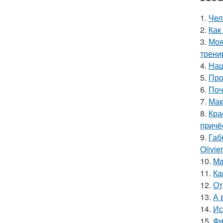
1.
Чел
2.
Как
3.
Моя
трени
4.
Наш
5.
Про
6.
Поч
7.
Мак
8.
Кра
причё
9.
Габ
Olivie
10.
Ma
11.
Ка
12.
От
13.
А 
14.
Ис
15.
Фи