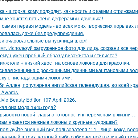
ка - шторка: кому подходит, как носить и с какими стрижками
 мне хочется петь тебе деферамбы доченька!
 самая первая модель - во всех моих творческих порывах лет
ровалась даже без предупреждения.
и очаровательные выпускницы школ!
мт. Используй загруженное фото для лица, сохрани все чер
ему нужен пробный образ у визажиста и стилиста?
ияж юли + низкий хвост на основе локонов для красотки.
сивая женщина с роскошными длинными каштановыми вол
ску с ниспадающими локонами.
би Аллен, популярная английская телеведущая, во всей кр
r Awards.
lvie Beauty Edition 107 April 2026.
кая она мода 1945 года?
рывок из новой главы о готовности к переменам в жизни … н
вам нравятся нежные локоны и крупные кудряшки?
пользуйте внешний вид пользователя 1: 1 - лицо, кожу, вол
нальный штрих, который либо собирает всё в единый стиль