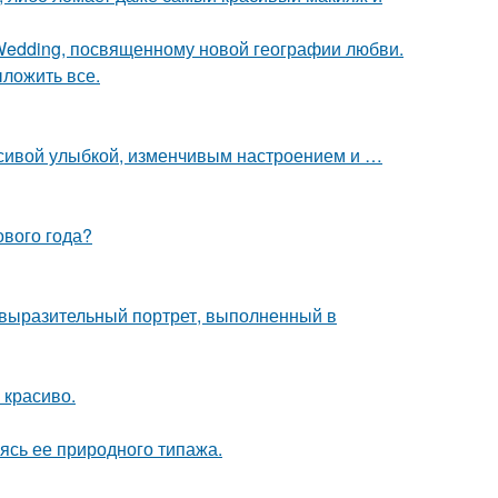
 Wedding, посвященному новой географии любви.
ложить все.
расивой улыбкой, изменчивым настроением и …
ового года?
 выразительный портрет, выполненный в
 красиво.
сь ее природного типажа.