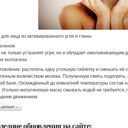
 для лица из активированного угля и глины
атином
 не только устраняет угри, но и обладает омолаживающим д
ве коллагена.
овление: растолочь одну угольную таблетку и смешать её с 1
гичным количеством молока. Полученную смесь подогреть, н
ой бане. Охлаждённый до комнатной температуры состав на
. Угольно-желатиновую маску смывать водой не требуется, 
одним движением.
ь дальше →
ледние обновления на сайте: