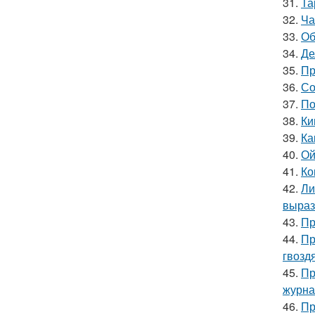
31.
Та
32.
Ча
33.
Об
34.
Де
35.
Пр
36.
Со
37.
По
38.
Ки
39.
Ка
40.
Ой
41.
Ко
42.
Ли
выраз
43.
Пр
44.
Пр
гвозд
45.
Пр
журна
46.
Пр