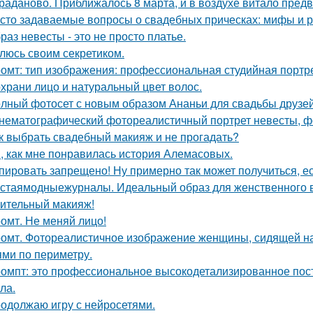
раданово. Приближалось 8 марта, и в воздухе витало пред
сто задаваемые вопросы о свадебных прическах: мифы и р
раз невесты - это не просто платье.
люсь своим секретиком.
омт: тип изображения: профессиональная студийная портре
храни лицо и натуральный цвет волос.
лный фотосет с новым образом Ананьи для свадьбы друзей
нематографический фотореалистичный портрет невесты, фо
к выбрать свадебный макияж и не прогадать?
, как мне понравилась история Алемасовых.
пировать запрещено! Ну примерно так может получиться, ес
стаямодныежурналы. Идеальный образ для женственного ве
ительный макияж!
омт. Не меняй лицо!
омт. Фотореалистичное изображение женщины, сидящей на
ями по периметру.
омпт: это профессиональное высокодетализированное пос
ла.
одолжаю игру с нейросетями.