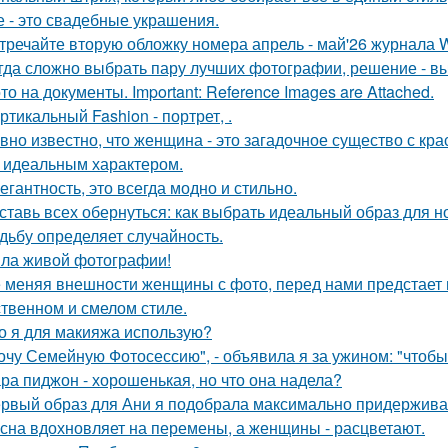
е - это свадебные украшения.
тречайте вторую обложку номера апрель - май'26 журнала
гда сложно выбрать пару лучших фотографии, решение - вы
то на документы. Important: Reference Images are Attached.
ртикальный Fashion - портрет, .
вно известно, что женщина - это загадочное существо с к
, идеальным характером.
егантность, это всегда модно и стильно.
ставь всех обернуться: как выбрать идеальный образ для н
дьбу определяет случайность.
ла живой фотографии!
 меняя внешности женщины с фото, перед нами предстает
твенном и смелом стиле.
о я для макияжа использую?
очу Семейную Фотосессию", - объявила я за ужином: "чтобы
ра пиджон - хорошенькая, но что она надела?
рвый образ для Ани я подобрала максимально придерживая
сна вдохновляет на перемены, а женщины - расцветают.