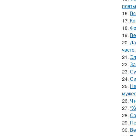
плать
16.
Вс
17.
Ко
18.
Фо
19.
Ве
20.
Да
часто
21.
Эл
22.
За
23.
Су
24.
Си
25.
Не
мужес
26.
Чт
27.
"Х
28.
Са
29.
Пе
30.
Ве