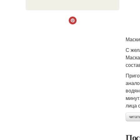
Маски
С жел
Маска
соста
Пригот
анало
водян
минут
лица 
читат
Пос