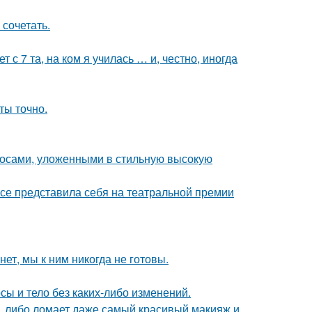
 сочетать.
 с 7 та, на ком я училась … и, честно, иногда
ты точно.
осами, уложенными в стильную высокую
асе представила себя на театральной премии
ет, мы к ним никогда не готовы.
осы и тело без каких-либо изменений.
, либо ломает даже самый красивый макияж и