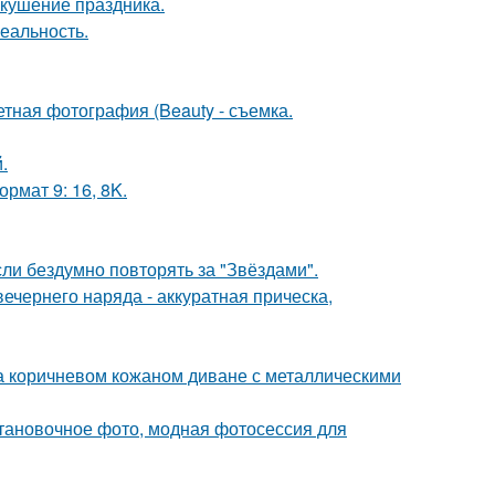
вкушение праздника.
еальность.
тная фотография (Beauty - съемка.
.
рмат 9: 16, 8K.
ли бездумно повторять за "Звёздами".
чернего наряда - аккуратная прическа,
 коричневом кожаном диване с металлическими
тановочное фото, модная фотосессия для