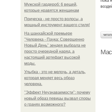
пока 
Мужской гардероб: 6 вещей,
возде
которые нравятся женщинам
Прическа - не просто волосы, а
мощный инструмент вашего стиля!
На шанхайской премьере
читат
"Человека - Паука: Совершенно
Новый День" зендея выбрала не
Мас
просто очередной наряд, а
настоящий артефакт высокой
моды.
Улыбка - это не мелочь, а деталь,
которая меняет весь образ
человека.
"Эффект Неузнаваемости": почему
новый образ певицы вызвал споры
о гранях возможного?