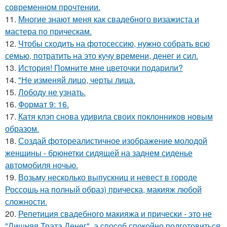
современном прочтении.
11.
Многие знают меня как свадебного визажиста и
мастера по прическам.
12.
Чтобы сходить на фотосессию, нужно собрать всю
семью, потратить на это кучу времени, денег и сил.
13.
История! Помните мне цветочки подарили?
14.
"Не изменяй лицо, черты лица.
15.
Лободу не узнать.
16.
Формат 9: 16.
17.
Катя клэп снова удивила своих поклонников новым
образом.
18.
Создай фотореалистичное изображение молодой
женщины - брюнетки сидящей на заднем сиденье
автомобиля ночью.
19.
Возьму несколько выпускниц и невест в городе
Россошь на полный образ) прическа, макияж любой
сложности.
20.
Репетиция свадебного макияжа и прически - это не
"Лишняя Трата Денег", а способ спокойно подготовиться