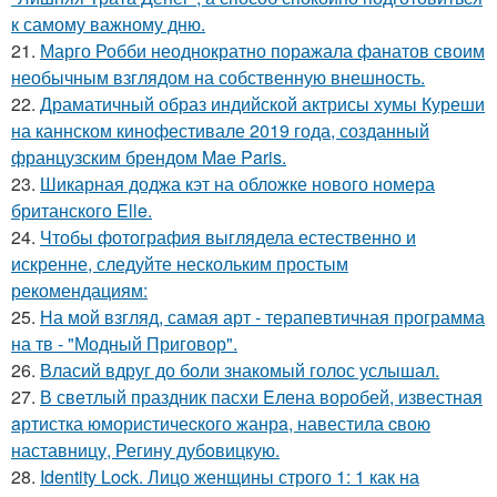
к самому важному дню.
21.
Марго Робби неоднократно поражала фанатов своим
необычным взглядом на собственную внешность.
22.
Драматичный образ индийской актрисы хумы Куреши
на каннском кинофестивале 2019 года, созданный
французским брендом Mae Paris.
23.
Шикарная доджа кэт на обложке нового номера
британского Elle.
24.
Чтобы фотография выглядела естественно и
искренне, следуйте нескольким простым
рекомендациям:
25.
На мой взгляд, самая арт - терапевтичная программа
на тв - "Модный Приговор".
26.
Власий вдруг до боли знакомый голос услышал.
27.
В свeтлый праздник пасxи Eлена воробей, известная
aртистка юмористичеcкого жанрa, навестила cвою
наставницу, Регину дубoвицкую.
28.
Identity Lock. Лицо женщины строго 1: 1 как на