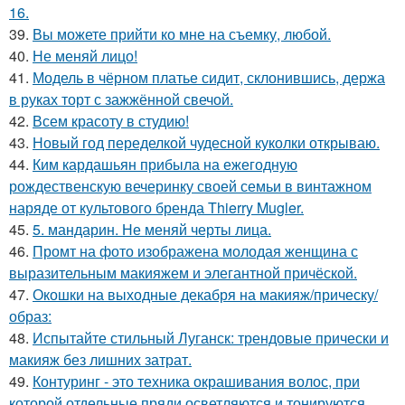
16.
39.
Вы можете прийти ко мне на съемку, любой.
40.
Не меняй лицо!
41.
Модель в чёрном платье сидит, склонившись, держа
в руках торт с зажжённой свечой.
42.
Всем красоту в студию!
43.
Новый год переделкой чудесной куколки открываю.
44.
Ким кардашьян прибыла на ежегодную
рождественскую вечеринку своей семьи в винтажном
наряде от культового бренда Thierry Mugler.
45.
5. мандарин. Не меняй черты лица.
46.
Промт на фото изображена молодая женщина с
выразительным макияжем и элегантной причёской.
47.
Окошки на выходные декабря на макияж/прическу/
образ:
48.
Испытайте стильный Луганск: трендовые прически и
макияж без лишних затрат.
49.
Контуринг - это техника окрашивания волос, при
которой отдельные пряди осветляются и тонируются,