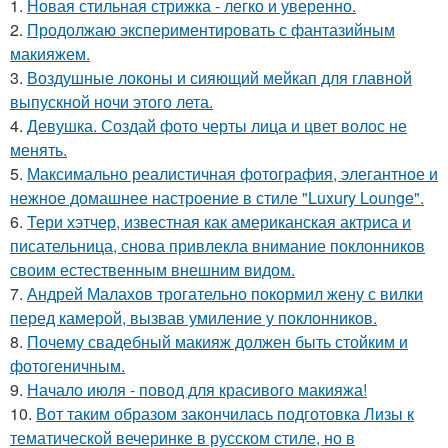
1.
Новая стильная стрижка - легко и уверенно.
2.
Продолжаю экспериментировать с фантазийным
макияжем.
3.
Воздушные локоны и сияющий мейкап для главной
выпускной ночи этого лета.
4.
Девушка. Создай фото черты лица и цвет волос не
менять.
5.
Максимально реалистичная фотография, элегантное и
нежное домашнее настроение в стиле "Luxury Lounge".
6.
Тери хэтчер, известная как американская актриса и
писательница, снова привлекла внимание поклонников
своим естественным внешним видом.
7.
Андрей Малахов трогательно покормил жену с вилки
перед камерой, вызвав умиление у поклонников.
8.
Почему свадебный макияж должен быть стойким и
фотогеничным.
9.
Начало июля - повод для красивого макияжа!
10.
Вот таким образом закончилась подготовка Лизы к
тематической вечеринке в русском стиле, но в