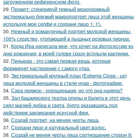
загруженном референсном фото.
29.
Промпт: сгенерируй темный монохромный
экстремально близкий макропортрет лица этой женщины
используя мое селфи и сохрани лицо 1: 1\\.
30.
Нежный и романтичный портрет молодой женщины,
100% сходство, утопающей в пышных розовых пионах.
31.
Когда Ира написала мне, что хочет на фотосессию ко
дню рождения, в моей голове сразу всплыли картинки.
32.
Пеньюар - это самая первая вещь, которая
формирует настроение с самого утра.
33.
Экстремальный крупный план (Extreme Close - up)
лица молодой женщины в стиле нуар - фотографии.
34.
Сара пиджон - хорошенькая, но что она надела?
35.
Зал башкирского театра оперы и балета в этот день
сиял магией добра и света, будто оказавшись под
действием заклинания искусной феи.
36.
Создай портрет, на меняя черты лица.
37.
Сохрани лицо и натуральный цвет волос.
38.
Создай не меняя черты лица соотношение сторон 9: