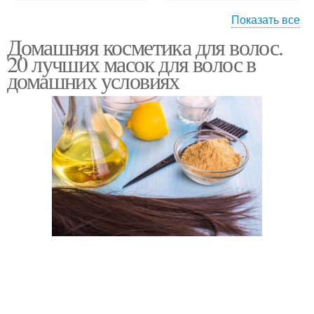
Показать все
Домашняя косметика для волос.
Универсальная маска
Маска из майонеза
20 лучших масок для волос в
домашних условиях
Питательная маска
Маска с авокадо
Маска с капустой
Кокосовая маска
Маска для
Масляная маска
поврежденных волос