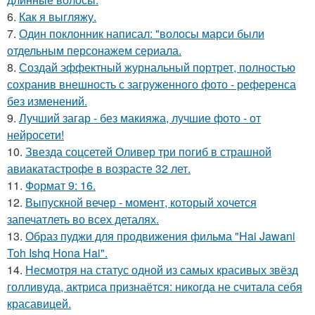
6.
Как я выгляжу.
7.
Один поклонник написал: "волосы марси были
отдельным персонажем сериала.
8.
Создай эффектный журнальный портрет, полностью
сохранив внешность с загруженного фото - референса
без изменений.
9.
Лучший загар - без макияжа, лучшие фото - от
нейросети!
10.
Звезда соцсетей Оливер три погиб в страшной
авиакатастрофе в возрасте 32 лет.
11.
Формат 9: 16.
12.
Выпускной вечер - момент, который хочется
запечатлеть во всех деталях.
13.
Образ пуджи для продвижения фильма "Hai Jawani
Toh Ishq Hona Hai".
14.
Несмотря на статус одной из самых красивых звёзд
голливуда, актриса признаётся: никогда не считала себя
красавицей.