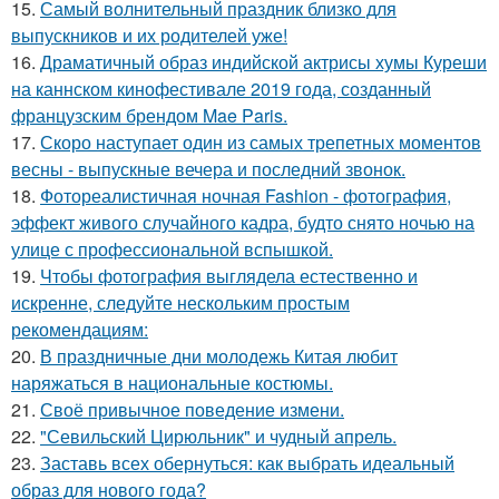
15.
Самый волнительный праздник близко для
выпускников и их родителей уже!
16.
Драматичный образ индийской актрисы хумы Куреши
на каннском кинофестивале 2019 года, созданный
французским брендом Mae Paris.
17.
Скоро наступает один из самых трепетных моментов
весны - выпускные вечера и последний звонок.
18.
Фотореалистичная ночная Fashion - фотография,
эффект живого случайного кадра, будто снято ночью на
улице с профессиональной вспышкой.
19.
Чтобы фотография выглядела естественно и
искренне, следуйте нескольким простым
рекомендациям:
20.
В праздничные дни молодежь Китая любит
наряжаться в национальные костюмы.
21.
Своё привычное поведение измени.
22.
"Севильский Цирюльник" и чудный апрель.
23.
Заставь всех обернуться: как выбрать идеальный
образ для нового года?