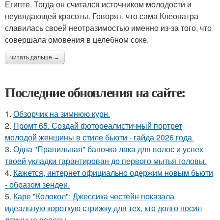
Египте. Тогда он считался источником молодости и
неувядающей красоты. Говорят, что сама Клеопатра
славилась своей неотразимостью именно из-за того, что
совершала омовения в целебном соке.
читать дальше →
Последние обновления на сайте:
1.
Обзорчик на зимнюю курн.
2.
Промт 65. Создай фотореалистичный портрет
молодой женщины в стиле бьюти - гайда 2026 года.
3.
Одна "Правильная" баночка лака для волос и успех
твоей укладки гарантирован до первого мытья головы.
4.
Кажется, интернет официально одержим новым бьюти
- образом зендеи.
5.
Каре "Колокол": Джессика честейн показала
идеальную короткую стрижку для тех, кто долго носил
длинные волосы.