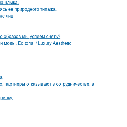
шашлыка.
сь ее природного типажа.
нс лиц.
ко образов мы успеем снять?
оды, Editorial / Luxury Aesthetic.
на
хо, партнеры отказывают в сотрудничестве, а
еринку.