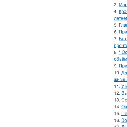
3.
Мар
4.
Кра
летне
5.
Гла
6.
Пра
7.
Вот
прочт
8.
* О
объём
9.
При
10.
Дл
жизнь
11.
У 
12.
Вы
13.
Се
14.
Оч
15.
Пе
16.
Во
17.
Дж