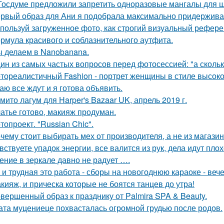
Госдуме предложили запретить одноразовые мангалы для 
рвый образ для Ани я подобрала максимально придерживая
пользуй загруженное фото, как строгий визуальный рефере
рмула красивого и соблазнительного аутфита.
 делаем в Nanobanana.
ин из самых частых вопросов перед фотосессией: "а сколь
тореалистичный Fashion - портрет женщины в стиле высокой м
аю все ждут и я готова объявить.
мито лагум для Harper's Bazaar UK, апрель 2019 г.
атье готово, макияж продуман.
топроект. "Russian Chic".
чему стоит выбирать мех от производителя, а не из магази
вствуете упадок энергии, все валится из рук, дела идут пло
ение в зеркале давно не радует ….
 и трудная это работа - сборы на новогоднюю караоке - веч
кияж, и прическа которые не боятся танцев до утра!
вершенный образ к празднику от Palmira SPA & Beauty.
ата муцениеце похвасталась огромной грудью после родов.