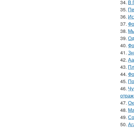
34.
В 
35.
Пе
36.
Ис
37.
Фо
38.
Мы
39.
Од
40.
Фо
41.
Зн
42.
Аа
43.
Пл
44.
Фо
45.
По
46.
Чу
отраж
47.
Ох
48.
Ма
49.
Со
50.
Аг