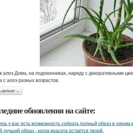
к алоэ Дома, на подоконниках, наряду с декоративными цв
а с алоэ разных возрастов.
ь дальше →
ледние обновления на сайте:
ерь у вас есть возможность собрать полный образ в одном 
й лучший образ - когда красота остаётся твоей.