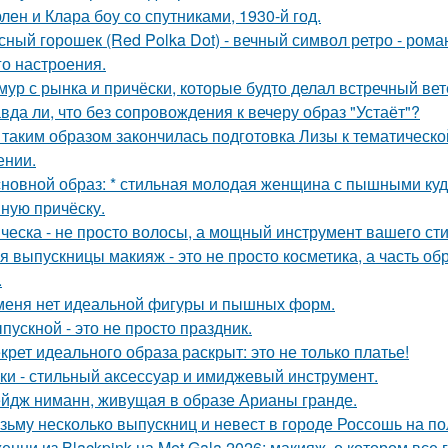
лен и Клара боу со спутниками, 1930-й год.
сный горошек (Red Polka Dot) - вечный символ ретро - рома
го настроения.
мур с рынка и причёски, которые будто делал встречный ве
вда ли, что без сопровождения к вечеру образ "Устаёт"?
 таким образом закончилась подготовка Лизы к тематическо
ении.
сновной образ: * стильная молодая женщина с пышными ку
ную причёску.
ческа - не просто волосы, а мощный инструмент вашего сти
я выпускницы макияж - это не просто косметика, а часть об
.
меня нет идеальной фигуры и пышных форм.
пускной - это не просто праздник.
крет идеального образа раскрыт: это не только платье!
ки - стильный аксессуар и имиджевый инструмент.
йдж ниманн, живущая в образе Арианы гранде.
зьму несколько выпускниц и невест в городе Россошь на п
енни из Blackpink на Met Gala 2026: макияж, о котором все 