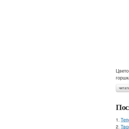
Цвето
горшк
читат
Пос
1.
Теп
2.
Тво