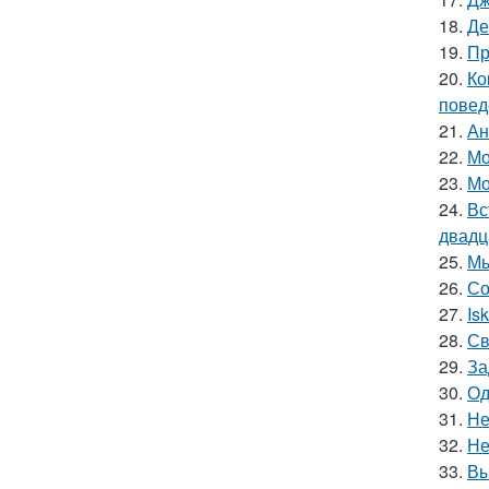
18.
Де
19.
Пр
20.
Ко
повед
21.
Ан
22.
Мо
23.
Мо
24.
Вс
двадц
25.
Мы
26.
Со
27.
Is
28.
Св
29.
За
30.
Од
31.
Не
32.
Не
33.
Вы