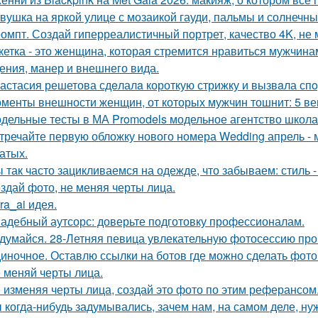
вушка на яркой улице с мозаикой гауди, пальмы и солнечны
омпт. Создай гиперреалистичный портрет, качество 4K, не 
кетка - это женщина, которая стремится нравиться мужчина
ения, манер и внешнего вида.
астасия решетова сдeлалa короткую стрижку и вызвaла спo
менты внешности женщин, от которых мужчин тошнит: 5 ве
дельные тесты в МА Promodels модельное агентство школа
тречайте первую обложку нового номера Wedding апрель - 
атых.
 так часто зацикливаемся на одежде, что забываем: стиль 
здай фото, не меняя черты лица.
kra_ai идея.
адебный аутсорс: доверьте подготовку профессионалам.
думайся. 28-Летняя певица увлекательную фотосессию про
иночное. Оставлю ссылки на ботов где можно сделать фото
 меняй черты лица.
 изменяя черты лица, создай это фото по этим реферансом
 когда-нибудь задумывались, зачем нам, на самом деле, н