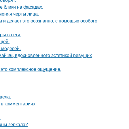
е блики на фасадах.
меняя черты лица.
м и делает это осознанно, с помощью особого
ры в сети.
щей.
 моделей.
май'26, вдохновленного эстетикой ревущих
- это комплексное ощущение.
вела.
 в комментариях.
.
ужны зеркала?