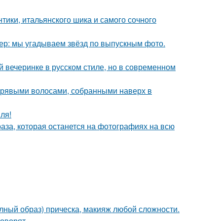
нтики, итальянского шика и самого сочного
тер: мы угадываем звёзд по выпускным фото.
й вечеринке в русском стиле, но в современном
дрявыми волосами, собранными наверх в
ля!
раза, которая останется на фотографиях на всю
олный образ) прическа, макияж любой сложности.
говорят.