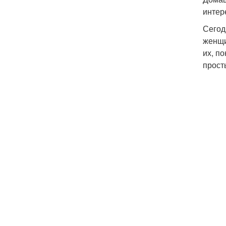
интер
Сегод
женщи
их, п
прост