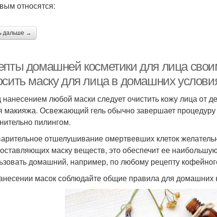
овым относятся:
ь дальше →
епты домашней косметики для лица своим
осить маску для лица в домашних услови
 нанесением любой маски следует очистить кожу лица от 
я макияжа. Освежающий гель обычно завершает процедуру
нительно пилингом.
арительное отшелушивание омертвевших клеток желательн
составляющих маску веществ, это обеспечит ее наибольшу
ьзовать домашний, например, по любому рецепту кофейног
анесении масок соблюдайте общие правила для домашних к