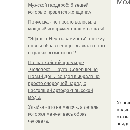
Мой
Мужской гардероб: 6 вещей,
которые нравятся женщинам
Прическа - не просто волосы, а
мощный инструмент вашего стиля!
"Эффект Неузнаваемости": почему
новый образ певицы вызвал споры
о гранях возможного?
На шанхайской премьере
"Человека - Паука: Совершенно
Новый День" зендея выбрала не
просто очередной наряд, а
настоящий артефакт высокой
моды.
Хорош
Улыбка - это не мелочь, а деталь,
индив
которая меняет весь образ
оказы
человека.
эпиде