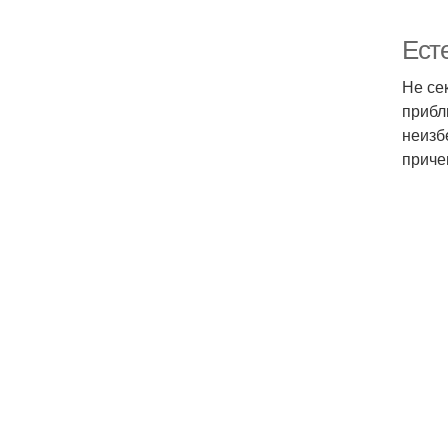
Ест
Не се
прибл
неизб
приче