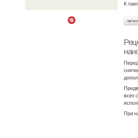
К так
читат
Рец
нан
Перед
сняти
допол
Предв
всех 
испол
При н