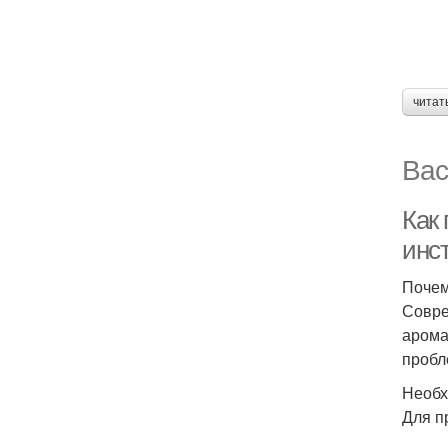
читат
Вас
Как
инс
Почем
Совре
арома
пробл
Необх
Для п