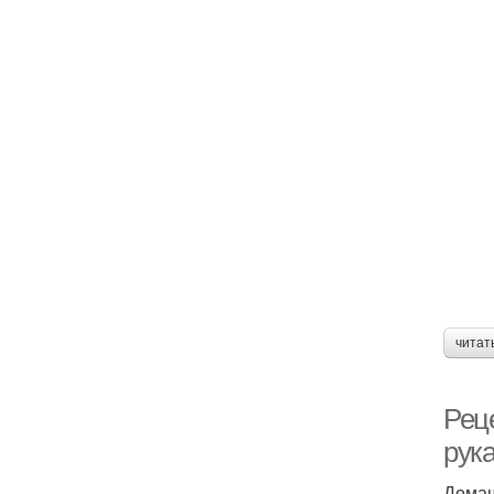
читат
Рец
рук
Домаш