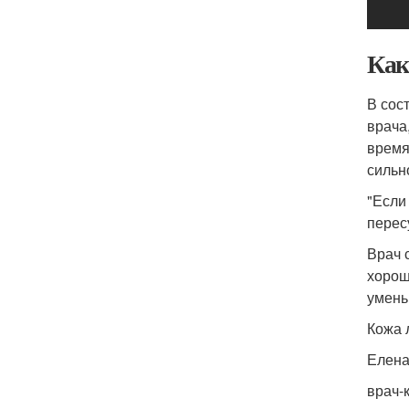
Как
В сос
врача
время
сильн
"Если
перес
Врач 
хорош
умень
Кожа 
Елена
врач-