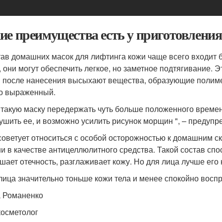
ие преимущества есть у приготовления
тав домашних масок для лифтинга кожи чаще всего входит 
, они могут обеспечить легкое, но заметное подтягивание. Эт
 после нанесения высыхают вещества, образующие полимер
о выраженный.
 такую маску передержать чуть больше положенного времени,
ушить ее, и возможно усилить рисунок морщин ", – предуп
советует относиться с особой осторожностью к домашним 
и в качестве антицеллюлитного средства. Такой состав сп
шает отечность, разглаживает кожу. Но для лица лучше его 
лица значительно тоньше кожи тела и менее спокойно вос
 Романенко
косметолог