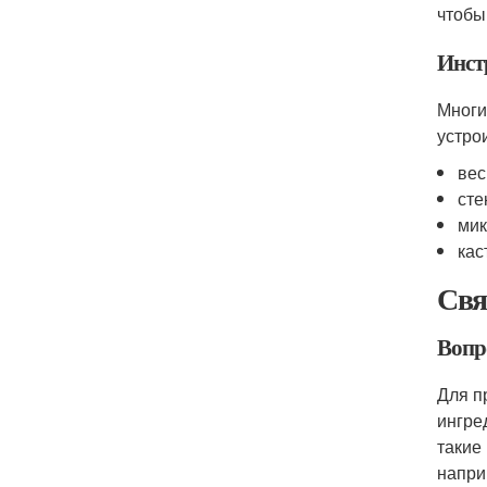
чтобы
Инст
Многи
устро
вес
сте
мик
кас
Свя
Вопр
Для п
ингре
такие
напри