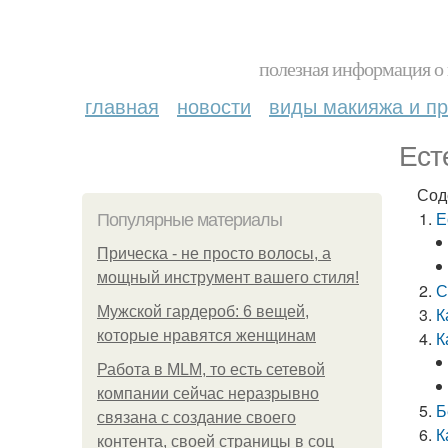
полезная информация о 
главная
новости
виды макияжа и пр
Ест
Сод
Е
Популярные материалы
Прическа - не просто волосы, а
мощный инструмент вашего стиля!
С
Мужской гардероб: 6 вещей,
К
которые нравятся женщинам
К
Работа в MLM, то есть сетевой
компании сейчас неразрывно
Б
связана с создание своего
К
контента, своей страницы в соц