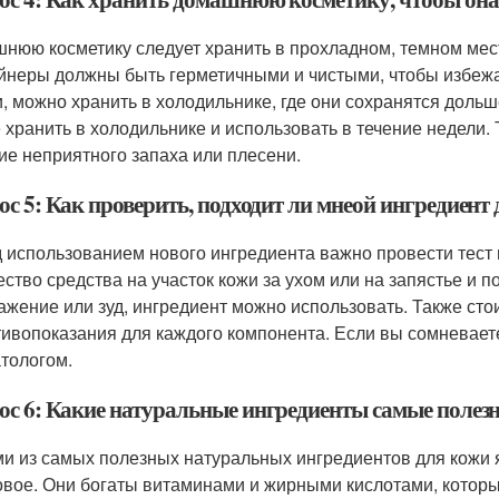
нюю косметику следует хранить в прохладном, темном мес
йнеры должны быть герметичными и чистыми, чтобы избежа
и, можно хранить в холодильнике, где они сохранятся дольш
 хранить в холодильнике и использовать в течение недели.
ие неприятного запаха или плесени.
ос 5: Как проверить, подходит ли мнеой ингредиен
 использованием нового ингредиента важно провести тест
ество средства на участок кожи за ухом или на запястье и п
ажение или зуд, ингредиент можно использовать. Также ст
тивопоказания для каждого компонента. Если вы сомневает
тологом.
ос 6: Какие натуральные ингредиенты самые полез
и из самых полезных натуральных ингредиентов для кожи я
овое. Они богаты витаминами и жирными кислотами, которы