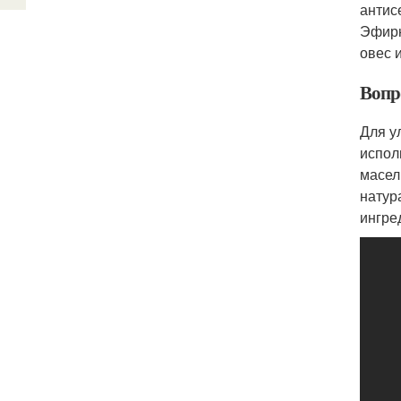
антис
Эфирн
овес 
Вопр
Для у
испол
масел
натур
ингре