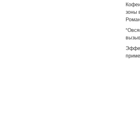
Кофеи
зоны 
Роман
"Овся
вызыв
Эффек
приме