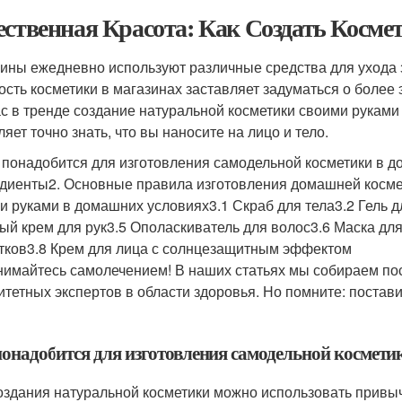
ественная Красота: Как Создать Косме
ны ежедневно используют различные средства для ухода з
ость косметики в магазинах заставляет задуматься о более
с в тренде создание натуральной косметики своими руками 
яет точно знать, что вы наносите на лицо и тело.
о понадобится для изготовления самодельной косметики в 
диенты2. Основные правила изготовления домашней косме
и руками в домашних условиях3.1 Скраб для тела3.2 Гель дл
ый крем для рук3.5 Ополаскиватель для волос3.6 Маска для 
тков3.8 Крем для лица с солнцезащитным эффектом
нимайтесь самолечением! В наших статьях мы собираем п
итетных экспертов в области здоровья. Но помните: постави
понадобится для изготовления самодельной космети
оздания натуральной косметики можно использовать привы