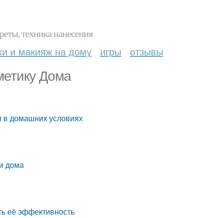
реты, техника нанесения
ки и макияж на дому
игры
отзывы
метику Дома
и в домашних условиях
и дома
ть её эффективность