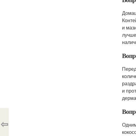
Домаш
Конте
и маз
лучше
налич
Вопр
Перед
колич
раздр
и про
дерма
Вопр
⇦
Одним
кокос