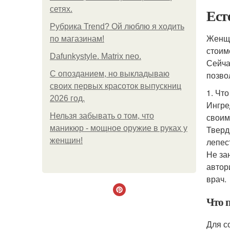
сетях.
Ест
Рубрика Trend? Ой люблю я ходить
Женщи
по магазинам!
стоим
Dafunkystyle. Matrix neo.
Сейча
С опозданием, но выкладываю
позвол
своих первых красоток выпускниц
1. Чт
2026 год.
Ингре
Нельзя забывать о том, что
своим
маникюр - мощное оружие в руках у
Тверд
женщин!
лепес
Не за
автор
врач.
Что 
Для с