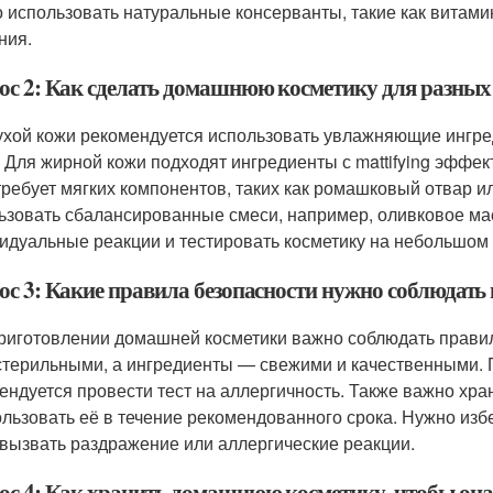
 использовать натуральные консерванты, такие как витамин
ния.
ос 2: Как сделать домашнюю косметику для разных
ухой кожи рекомендуется использовать увлажняющие ингред
. Для жирной кожи подходят ингредиенты с mattifying эффек
требует мягких компонентов, таких как ромашковый отвар 
ьзовать сбалансированные смеси, например, оливковое ма
идуальные реакции и тестировать косметику на небольшом 
ос 3: Какие правила безопасности нужно соблюдат
риготовлении домашней косметики важно соблюдать правил
стерильными, а ингредиенты — свежими и качественными.
ендуется провести тест на аллергичность. Также важно хр
ользовать её в течение рекомендованного срока. Нужно изб
 вызвать раздражение или аллергические реакции.
ос 4: Как хранить домашнюю косметику, чтобы она