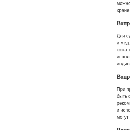
можно
хране
Вопр
Для с
и мед
кожа 
испол
индив
Вопр
При п
быть 
реком
и исп
могут
Вопр