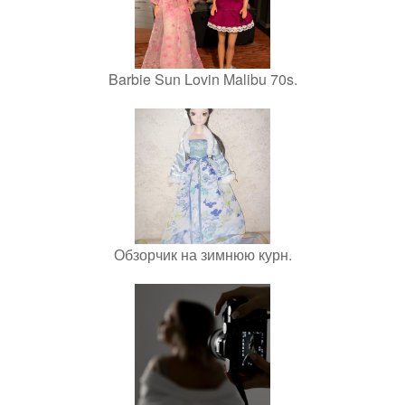
Barbie Sun Lovin Malibu 70s.
Обзорчик на зимнюю курн.