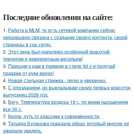
Последние обновления на сайте:
1.
Работа в MLM, то есть сетевой компании сейчас
неразрывно связана с создание своего контента, своей
страницы в соц сетях.
2.
Этот день был наполнен особенной красотой,
трепетом и невероятным весельем!
3.
Приходи к нам в прикиде в стиле 90 х и получай
подарки от руки вверх!
4.
Новая стильная стрижка - легко и уверенно.
5.
С опозданием, но выкладываю своих первых красоток
выпускниц 2026 год.
6.
Бегу. Температура воздуха 19 с, по моим ощущениям
все 30 с.
7.
Келли: путь от классики к современности.
8.
Татьяна Буланова показала образ, который многие не
ожидали увидеть.