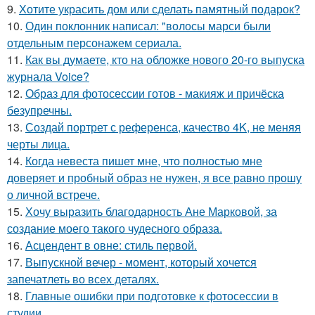
9.
Хотите украсить дом или сделать памятный подарок?
10.
Один поклонник написал: "волосы марси были
отдельным персонажем сериала.
11.
Как вы думаете, кто на обложке нового 20-го выпуска
журнала Voice?
12.
Образ для фотосессии готов - макияж и причёска
безупречны.
13.
Создай портрет с референса, качество 4K, не меняя
черты лица.
14.
Когда невеста пишет мне, что полностью мне
доверяет и пробный образ не нужен, я все равно прошу
о личной встрече.
15.
Хочу выразить благодарность Ане Марковой, за
создание моего такого чудесного образа.
16.
Асцендент в овне: стиль первой.
17.
Выпускной вечер - момент, который хочется
запечатлеть во всех деталях.
18.
Главные ошибки при подготовке к фотосессии в
студии.