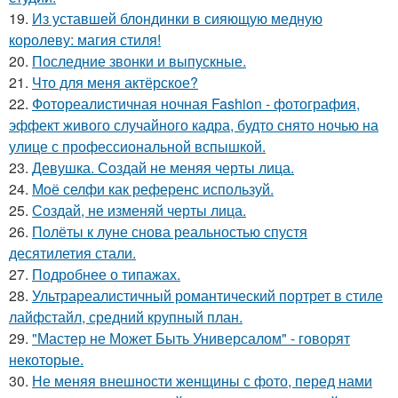
19.
Из уставшей блондинки в сияющую медную
королеву: магия стиля!
20.
Последние звонки и выпускные.
21.
Что для меня актёрское?
22.
Фотореалистичная ночная Fashion - фотография,
эффект живого случайного кадра, будто снято ночью на
улице с профессиональной вспышкой.
23.
Девушка. Создай не меняя черты лица.
24.
Моё селфи как референс используй.
25.
Создай, не изменяй черты лица.
26.
Полёты к луне снова реальностью спустя
десятилетия стали.
27.
Подробнее о типажах.
28.
Ультрареалистичный романтический портрет в стиле
лайфстайл, средний крупный план.
29.
"Мастер не Может Быть Универсалом" - говорят
некоторые.
30.
Не меняя внешности женщины с фото, перед нами