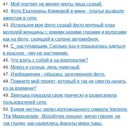
41.
Мой портрет не меняя черты лица создай.
42.
Фото Екатерины Климовой в мини - платье вызвало
ажиотаж в сети.
43.
Используя мое фото создай фото крупный план
молодой женщины с яркими карими глазами и волосами
как на фото, сидящей в салоне автомобиля.
44.
С_наступающим. Сколько раз я порывалась одеться
в красное - уму не растяжимо.
45.
Что взять с собой в на корпоратив?
46.
Мороз и солнце, день чудесный.
47.
Изображение - образец: загруженное фото.
48.
Помните мой проект, который я так не смогла начать
из-за времени?
49.
Девушка показала свою прическу и развеселила
пользователей сети.
50.
Будем честны: релиз долгожданного сиквела Vampire:
The Masquerade - Bloodlines прошел, мягко говоря, не
так гладко, как надеялись фанаты мира тьмы.