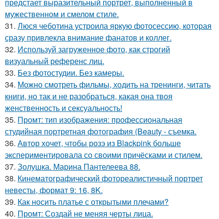
предстает выразительный портрет, выполненный в
мужественном и смелом стиле.
31.
Люся чеботина устроила яркую фотосессию, которая
сразу привлекла внимание фанатов и коллег.
32.
Используй загруженное фото, как строгий
визуальный референс лиц.
33.
Без фотостудии. Без камеры.
34.
Можно смотреть фильмы, ходить на тренинги, читать
книги, но так и не разобраться, какая она твоя
женственность и сексуальность!
35.
Промт: тип изображения: профессиональная
студийная портретная фотография (Beauty - съемка.
36.
Автор хочет, чтобы розэ из Blackpink больше
экспериментировала со своими причёсками и стилем.
37.
Золушка. Марина Пантелеева 88.
38.
Кинематографический фотореалистичный портрет
невесты, формат 9: 16, 8K.
39.
Как носить платье с открытыми плечами?
40.
Промт: Создай не меняя черты лица.