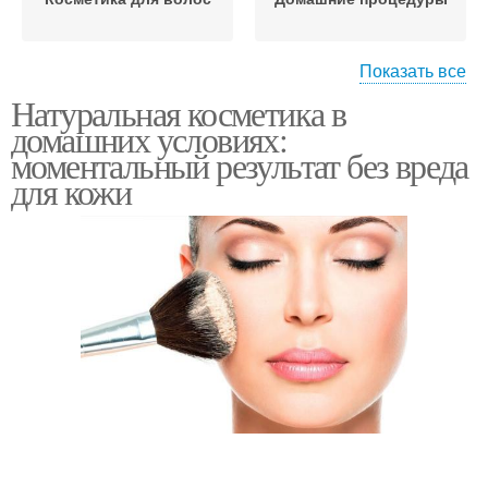
Показать все
Косметики для
Натуральная косметика в
Домашний косметика
моментального
домашних условиях:
результата
моментальный результат без вреда
для кожи
Декоративная
Домашние средства
косметика
Домашняя косметика
Косметика из цветов
Домашние рецепты
Ночная косметика