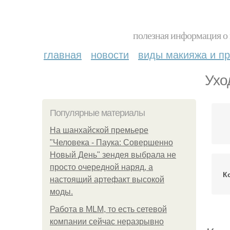
полезная информация о 
главная
новости
виды макияжа и пр
Ухо
Популярные материалы
На шанхайской премьере
"Человека - Паука: Совершенно
Новый День" зендея выбрала не
просто очередной наряд, а
К
настоящий артефакт высокой
моды.
Работа в MLM, то есть сетевой
компании сейчас неразрывно