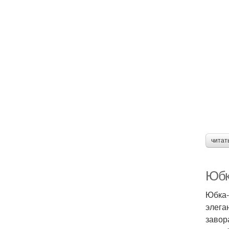
читат
Юбк
Юбка-
элега
завор