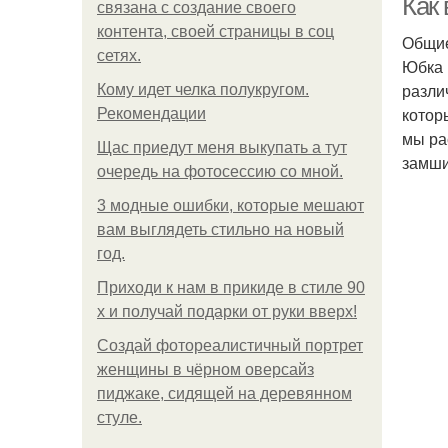
Как
связана с создание своего
контента, своей страницы в соц
Общие
сетях.
Юбка 
разли
Кому идет челка полукругом.
котор
Рекомендации
мы ра
Щас приедут меня выкупать а тут
замши
очередь на фотосессию со мной.
3 модные ошибки, которые мешают
вам выглядеть стильно на новый
год.
Приходи к нам в прикиде в стиле 90
х и получай подарки от руки вверх!
Создай фотореалистичный портрет
женщины в чёрном оверсайз
пиджаке, сидящей на деревянном
стуле.