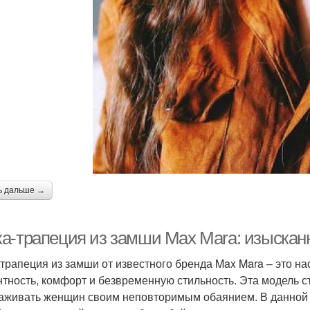
ь дальше →
а-трапеция из замши Max Mara: изысканн
трапеция из замши от известного бренда Max Mara – это н
нтность, комфорт и безвременную стильность. Эта модель с
аживать женщин своим неповторимым обаянием. В данной 