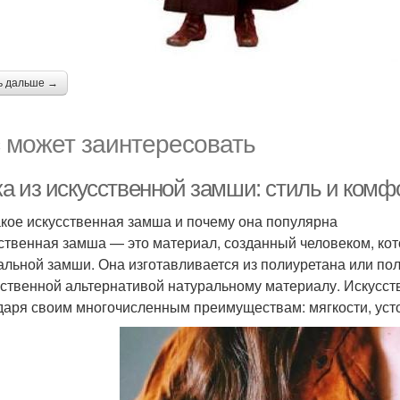
ь дальше →
 может заинтересовать
а из искусственной замши: стиль и комф
акое искусственная замша и почему она популярна
ственная замша — это материал, созданный человеком, кот
альной замши. Она изготавливается из полиуретана или поли
ственной альтернативой натуральному материалу. Искусст
даря своим многочисленным преимуществам: мягкости, устой