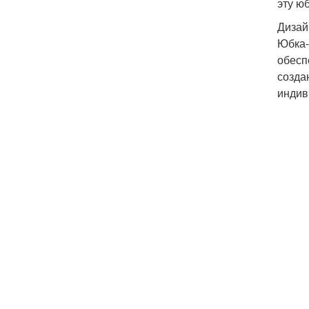
эту ю
Дизай
Юбка-
обесп
созда
индив