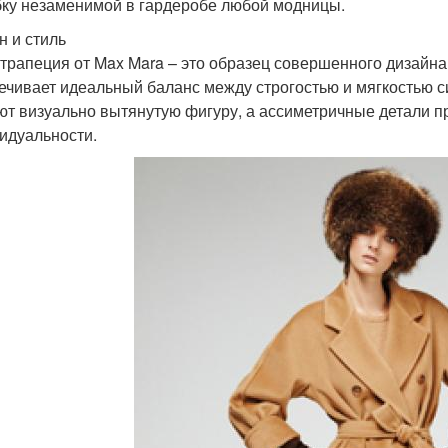
бку незаменимой в гардеробе любой модницы.
н и стиль
трапеция от Max Mara – это образец совершенного дизайн
ечивает идеальный баланс между строгостью и мягкостью с
ют визуально вытянутую фигуру, а ассиметричные детали п
идуальности.