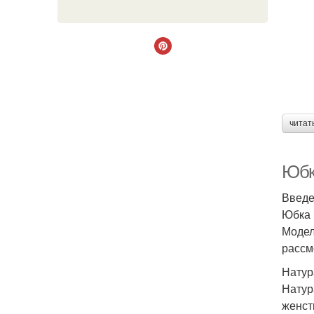
читат
Юбк
Введ
Юбка 
Модел
рассм
Натур
Натур
женст