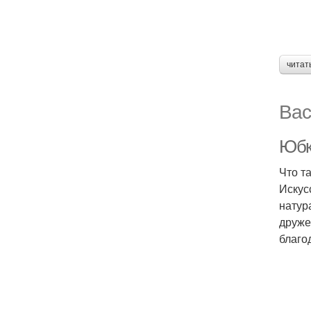
читат
Вас
Юбк
Что т
Искус
натур
друже
благо