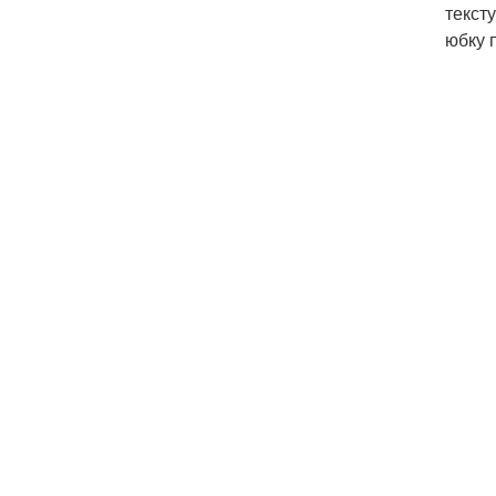
текст
юбку 