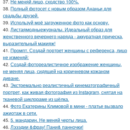
37.
Не меняй лицо, сходство 100%.
38.
Полный фотосет с новым образом Ананьи для
свадьбы друзей.
39.
Используй моё загруженное фото как основу.
40.
Листаямодныежурналы. Идеальный образ для
женственного вечернего наряда - аккуратная прическа,
выразительный макияж!
41.
Промпт. Создай портрет женщины с референса, лицо
не изменяй:
42.
Создай фотореалистичное изображение женщины,
не меняя лица, сидящей на коричневом кожаном
диване.
43.
Экстремально реалистичный кинематографичный
портрет, как живая фотография из Instagram, снятая на
тканевой циклораме из шёлка.
44.
Фото Екатерины Климовой в мини - платье вызвало
ажиотаж в сети.
45.
5. мандарин. Не меняй черты лица.
46.
Лэээдии &фрау! Пани& панночки!