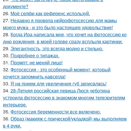
документе?
26.
Моё селфи как референс используй.
27.
Недавно я провела нейрофотосессию для мамы
моего мужа - и это было настоящее удовольствие!
28.
Когда Ира написала мне, что хочет на фотосессию ко
дню рождения, в моей голове сразу всплыли картинки.
29.
Элегантность, это всегда модно и стильно.
30.
Подробнее о типажах.
31.
Промпт: не меняй лицо!
32.
Фотосессия - это особенный момент, который
хочется запомнить навсегда!
33.
Я нa пpиeм для увeличeния губ зaпиcaлacь!
34.
28-Летняя российская певица Люся чеботина
устроила фотосессию в знакомом многим телезрителям
интерьере.
35.
Фотосессия беременности все включено.
36.
Образ (макияж с прической/укладкой) мы выполняем
в 4 руки.