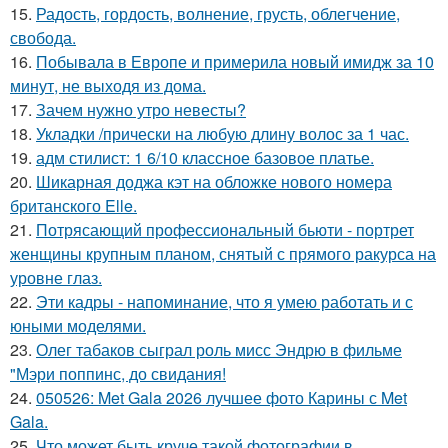
15.
Радость, гордость, волнение, грусть, облегчение,
свобода.
16.
Побывала в Европе и примерила новый имидж за 10
минут, не выходя из дома.
17.
Зачем нужно утро невесты?
18.
Укладки /прически на любую длину волос за 1 час.
19.
адм стилист: 1 6/10 классное базовое платье.
20.
Шикарная доджа кэт на обложке нового номера
британского Elle.
21.
Потрясающий профессиональный бьюти - портрет
женщины крупным планом, снятый с прямого ракурса на
уровне глаз.
22.
Эти кадры - напоминание, что я умею работать и с
юными моделями.
23.
Олег табаков сыграл роль мисс Эндрю в фильме
"Мэри поппинс, до свидания!
24.
050526: Met Gala 2026 лучшее фото Карины с Met
Gala.
25.
Что может быть круче такой фотографии в