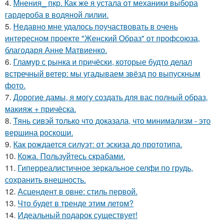
4.
Мнения_ пкр. Как же я устала от механики выбора
гардероба в водяной лилии.
5.
Недавно мне удалось поучаствовать в очень
интересном проекте "Женский Образ" от профсоюза,
благодаря Анне Матвиенко.
6.
Гламур с рынка и причёски, которые будто делал
встречный ветер: мы угадываем звёзд по выпускным
фото.
7.
Дорогие дамы, я могу создать для вас полный образ,
макияж + причёска.
8.
Тянь сивэй только что доказала, что минимализм - это
вершина роскоши.
9.
Как рождается силуэт: от эскиза до прототипа.
10.
Кожа. Пользуйтесь скрабами.
11.
Гиперреалистичное зеркальное селфи по грудь,
сохранить внешность.
12.
Асцендент в овне: стиль первой.
13.
Что будет в тренде этим летом?
14.
Идеальный подарок существует!