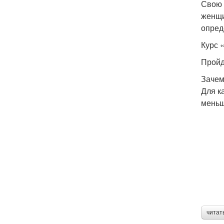
Свою 
женщи
опред
Курс 
Пройд
Зачем
Для к
меньш
читат