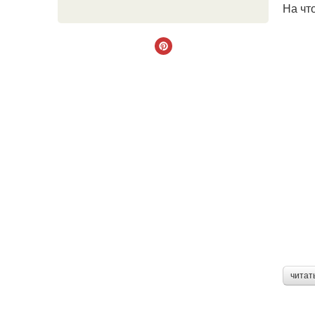
На чт
читат