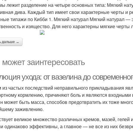
мы лежит разделение на четыре основных типа: Мягкий нат
ивная дива. Каждый тип имеет свои характерные черты и р
ные типажи по Кибби 1. Мягкий натурал Мягкий натурал — э
твенность и изящество. Для него характерны мягкие черты л
ь дальше →
 может заинтересовать
люция ухода: от вазелина до современног
 из частых последствий неправильного прикладывания явл
ртному кормлению, причиняют боль и являются входными 
н может быть масса, способов предотвратить их тоже много,
йшему заживлению.
твует великое множество различных кремов, мазей, гелей и
ни одинаково эффективны, а главное — не все из них безвр