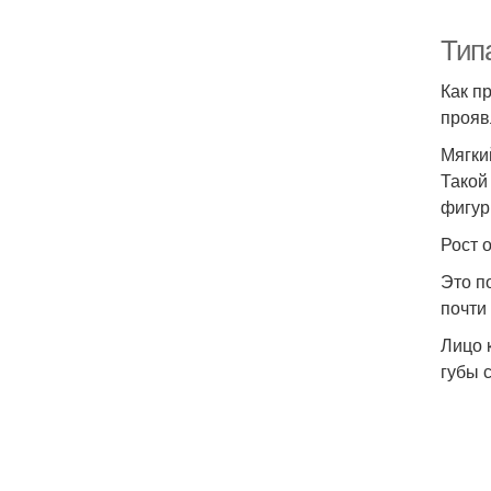
Тип
Как п
прояв
Мягки
Такой
фигур
Рост о
Это п
почти
Лицо 
губы 