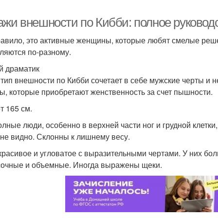
ажи внешности по Кибби: полное руковод
равило, это активные женщины, которые любят смелые реше
ляются по-разному.
й драматик
 тип внешности по Кибби сочетает в себе мужские черты и 
ы, которые приобретают женственность за счет пышности.
т 165 см.
олные люди, особенно в верхней части ног и грудной клетки
 не видно. Склонны к лишнему весу.
красивое и угловатое с выразительными чертами. У них боль
сочные и объемные. Иногда выражены щеки.