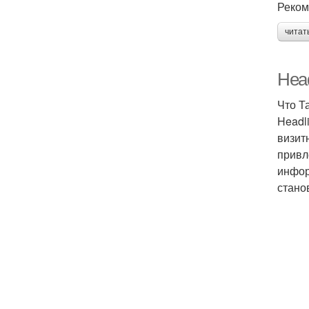
Реком
читат
Head
Что Т
Headl
визит
привл
инфор
стано