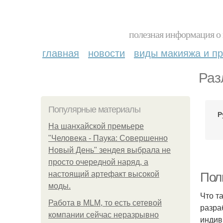
полезная информация о 
главная
новости
виды макияжа и пр
Раз
Популярные материалы
Р
На шанхайской премьере
"Человека - Паука: Совершенно
Новый День" зендея выбрала не
просто очередной наряд, а
настоящий артефакт высокой
Пол
моды.
Что т
Работа в MLM, то есть сетевой
разра
компании сейчас неразрывно
индив