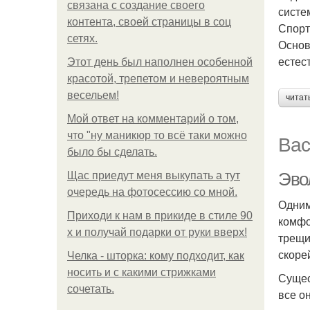
связана с создание своего
систе
контента, своей страницы в соц
Спорт
сетях.
Основ
естес
Этот день был наполнен особенной
красотой, трепетом и невероятным
весельем!
читат
Мой ответ на комментарий о том,
что "ну маникюр то всё таки можно
Вас
было бы сделать.
Эво
Щас приедут меня выкупать а тут
очередь на фотосессию со мной.
Одним
Приходи к нам в прикиде в стиле 90
комфо
х и получай подарки от руки вверх!
трещи
скоре
Челка - шторка: кому подходит, как
носить и с какими стрижками
Сущес
сочетать.
все о