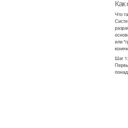
Как
Что т
Систе
разра
основ
или "
конеч
Шаг 1
Первы
понад