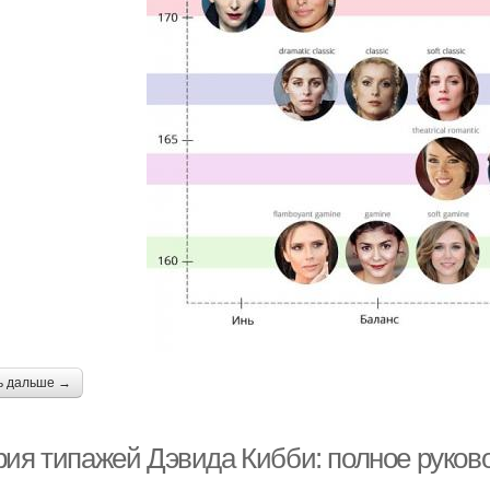
ь дальше →
рия типажей Дэвида Кибби: полное руков