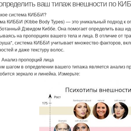
 определить ваш типаж внешности по КИБ
акое система КИББИ?
ма КИББИ (Kibbe Body Types) — это уникальный подход к 
ботанный Дэвидом Киббе. Она помогает определить ваш ид
ываясь на пропорциях вашего тела и лица. В отличие от тр
груша", система КИББИ учитывает множество факторов, вк
ностей и даже текстуру волос.
: Анализ пропорций лица
м шагом в определении вашего типажа является анализ пр
обится зеркало и линейка. Измерьте: