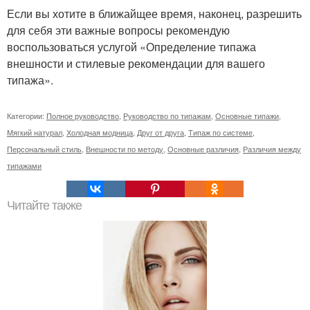
Если вы хотите в ближайщее время, наконец, разрешить
для себя эти важные вопросы рекомендую
воспользоваться услугой «Определение типажа
внешности и стилевые рекомендации для вашего
типажа».
Категории:
Полное руководство
,
Руководство по типажам
,
Основные типажи
,
Мягкий натурал
,
Холодная модница
,
Друг от друга
,
Типаж по системе
,
Персональный стиль
,
Внешности по методу
,
Основные различия
,
Различия между
типажами
Читайте также