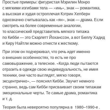
Простые примеры: фигуристая Мэрилин Монро
с мягкими изгибами тела — «инь», знак — романтика,
а высокая и худая остроплечая Кэтрин Хепберн
однозначно считывалась как «ян», знак — драма. Если
смотреть на более современные аналогии,
то классический представитель мягкого типажа
по Кибби — это Скарлетт Йоханссон, а вот Беллу Хадид
и Киру Найтли можно отнести к жесткому.
При этом он подчеркивал, что речь идет именно
о внешних особенностях, то есть не про
самовыражение, а телесное. «Когда люди пытаются
отразить в одежде свою индивидуальность, не имея
техники, они часто выглядят, мягко говоря,
эксцентрично», — пояснял Кибби. Звучит немного
странно, ведь сам Кибби присваивает своим типажам
эмоциональные черты. Те самые драма, романтика
и т. д.
Теория была невероятно популярна в 1980–1990-е .