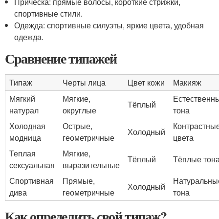
Причёска: прямые волосы, короткие стрижки,
спортивные стили.
Одежда: спортивные силуэты, яркие цвета, удобная
одежда.
Сравнение типажей
Типаж
Черты лица
Цвет кожи
Макияж
Мягкий
Мягкие,
Естественн
Тёплый
натурал
округлые
тона
Холодная
Острые,
Контрастны
Холодный
модница
геометричные
цвета
Теплая
Мягкие,
Тёплый
Тёплые тон
сексуальная
выразительные
Спортивная
Прямые,
Натуральны
Холодный
дива
геометричные
тона
Как определить свой типаж?