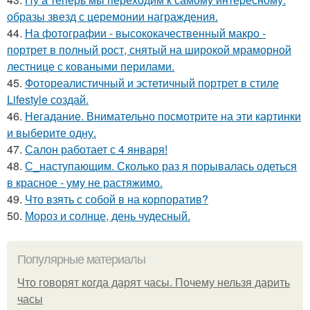
образы звезд с церемонии награждения.
44.
На фотографии - высококачественный макро -
портрет в полный рост, снятый на широкой мраморной
лестнице с коваными перилами.
45.
Фотореалистичный и эстетичный портрет в стиле
Lifestyle создай.
46.
Негадание. Внимательно посмотрите на эти картинки
и выберите одну.
47.
Салон работает с 4 января!
48.
С_наступающим. Сколько раз я порывалась одеться
в красное - уму не растяжимо.
49.
Что взять с собой в на корпоратив?
50.
Мороз и солнце, день чудесный.
Популярные материалы
Что говорят когда дарят часы. Почему нельзя дарить
часы