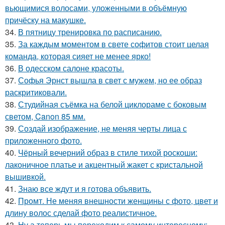
вьющимися волосами, уложенными в объёмную
причёску на макушке.
34.
В пятницу тренировка по расписанию.
35.
За каждым моментом в свете софитов стоит целая
команда, которая сияет не менее ярко!
36.
В одесском салоне красоты.
37.
Софья Эрнст вышла в свет с мужем, но ее образ
раскритиковали.
38.
Студийная съёмка на белой циклораме с боковым
светом, Canon 85 мм.
39.
Создай изображение, не меняя черты лица с
приложенного фото.
40.
Чёрный вечерний образ в стиле тихой роскоши:
лаконичное платье и акцентный жакет с кристальной
вышивкой.
41.
Знаю все ждут и я готова объявить.
42.
Промт. Не меняя внешности женщины с фото, цвет и
длину волос сделай фото реалистичное.
43.
Ну а теперь мы переходим к самому интересному: