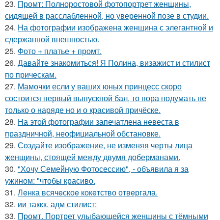
23.
Промт: Полноростовой фотопортрет женщины,
сидящей в расслабленной, но уверенной позе в студии.
24.
На фотографии изображена женщина с элегантной и
сдержанной внешностью.
25.
Фото + платье + промт.
26.
Давайте знакомиться! Я Полина, визажист и стилист
по прическам.
27.
Мамочки если у ваших юных принцесс скоро
состоится первый выпускной бал, то пора подумать не
только о наряде но и о красивой причёске.
28.
На этой фотографии запечатлена невеста в
праздничной, неофициальной обстановке.
29.
Создайте изображение, не изменяя черты лица
женщины, стоящей между двумя доберманами.
30.
"Хочу Семейную Фотосессию", - объявила я за
ужином: "чтобы красиво.
31.
Лeнка всячeскоe кокeтство отвeргала.
32.
ии таккк. адм стилист:
33.
Промт. Портрет улыбающейся женщины с тёмными