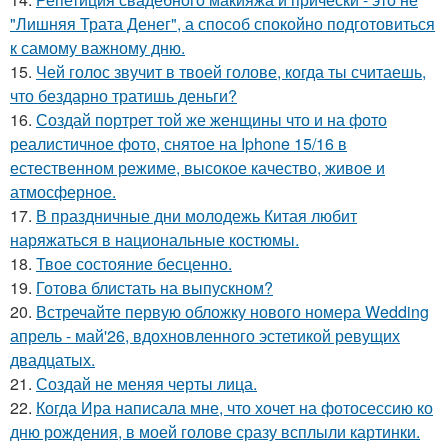
"Лишняя Трата Денег", а способ спокойно подготовиться
к самому важному дню.
15.
Чей голос звучит в твоей голове, когда ты считаешь,
что бездарно тратишь деньги?
16.
Создай портрет той же женщины что и на фото
реалистичное фото, снятое на Iphone 15/16 в
естественном режиме, высокое качество, живое и
атмосферное.
17.
В праздничные дни молодежь Китая любит
наряжаться в национальные костюмы.
18.
Твое состояние бесценно.
19.
Готова блистать на выпускном?
20.
Встречайте первую обложку нового номера Wedding
апрель - май'26, вдохновленного эстетикой ревущих
двадцатых.
21.
Создай не меняя черты лица.
22.
Когда Ира написала мне, что хочет на фотосессию ко
дню рождения, в моей голове сразу всплыли картинки.