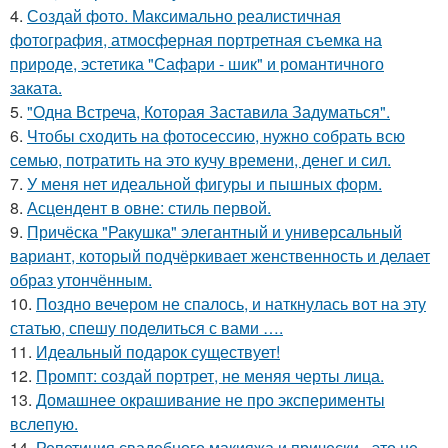
4.
Создай фото. Максимально реалистичная
фотография, атмосферная портретная съемка на
природе, эстетика "Сафари - шик" и романтичного
заката.
5.
"Одна Встреча, Которая Заставила Задуматься".
6.
Чтобы сходить на фотосессию, нужно собрать всю
семью, потратить на это кучу времени, денег и сил.
7.
У меня нет идеальной фигуры и пышных форм.
8.
Асцендент в овне: стиль первой.
9.
Причёска "Ракушка" элегантный и универсальный
вариант, который подчёркивает женственность и делает
образ утончённым.
10.
Поздно вечером не спалось, и наткнулась вот на эту
статью, спешу поделиться с вами ….
11.
Идеальный подарок существует!
12.
Промпт: создай портрет, не меняя черты лица.
13.
Домашнее окрашивание не про эксперименты
вслепую.
14.
Репетиция свадебного макияжа и прически - это не