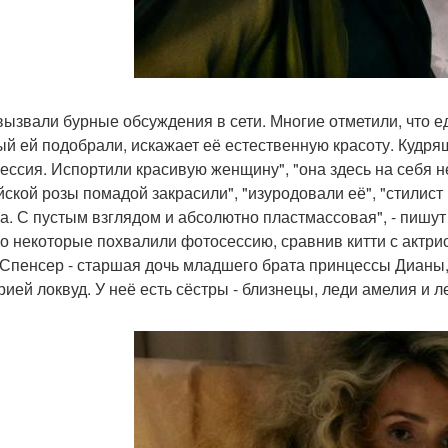
вызвали бурные обсуждения в сети. Многие отметили, что едв
ый ей подобрали, искажает её естественную красоту. Кудряш
ессия. Испортили красивую женщину", "она здесь на себя н
йской розы помадой закрасили", "изуродовали её", "стилист
а. С пустым взглядом и абсолютно пластмассовая", - пишут
о некоторые похвалили фотосессию, сравнив китти с актрис
 Спенсер - старшая дочь младшего брата принцессы Дианы,
рией локвуд. У неё есть сёстры - близнецы, леди амелия и 