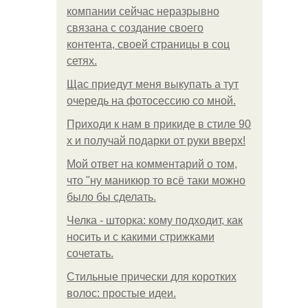
компании сейчас неразрывно
связана с создание своего
контента, своей страницы в соц
сетях.
Щас приедут меня выкупать а тут
очередь на фотосессию со мной.
Приходи к нам в прикиде в стиле 90
х и получай подарки от руки вверх!
Мой ответ на комментарий о том,
что "ну маникюр то всё таки можно
было бы сделать.
Челка - шторка: кому подходит, как
носить и с какими стрижками
сочетать.
Стильные прически для коротких
волос: простые идеи.