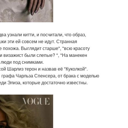
а узнали китти, и посчитали, что образ,
ки эти ей совсем не идут. Странная
е похожа. Выглядит старше", "всю красоту
 и визажист были слепые? ", "На манекен
 люди под снимками.
ой Шарлиз терон и назвав её "Куколкой".
 графа Чарльза Спенсера, от брака с моделью
леди Элиза, которые достаточно известны.