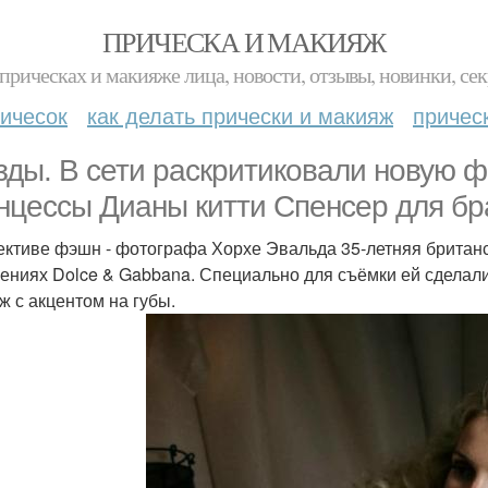
ПРИЧЕСКА И МАКИЯЖ
прическах и макияже лица, новости, отзывы, новинки, сек
ичесок
как делать прически и макияж
причес
зды. В сети раскритиковали новую 
нцессы Дианы китти Спенсер для бр
ективе фэшн - фотографа Хорхе Эвальда 35-летняя британс
ениях Dolce & Gabbana. Специально для съёмки ей сделали
ж с акцентом на губы.