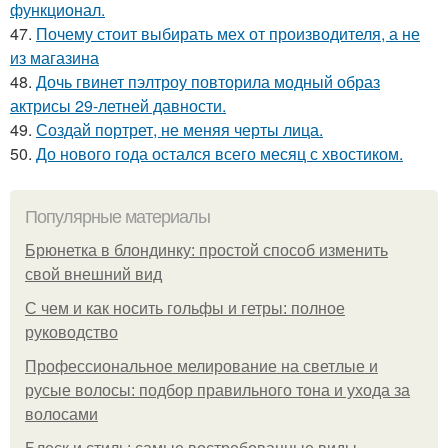
функционал.
47.
Почему стоит выбирать мех от производителя, а не
из магазина
48.
Дочь гвинет пэлтроу повторила модный образ
актрисы 29-летней давности.
49.
Создай портрет, не меняя черты лица.
50.
До нового года остался всего месяц с хвостиком.
Популярные материалы
Брюнетка в блондинку: простой способ изменить
свой внешний вид
С чем и как носить гольфы и гетры: полное
руководство
Профессиональное мелирование на светлые и
русые волосы: подбор правильного тона и ухода за
волосами