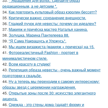
33.
* Украшения для волос: сделайте образ
редакционным, а не детским *.
34.
Как повторить культовый образ кэролин бессетт?
35.
Критически важно: сохранение внешности.
36.
Гладкий пучок для невесты: почему он идеален?
37.
Макияж и причёска мастер Наталья ханина.
38.
Золушка. Марина Пантелеева 88.
39.
"Я Сама Накрашусь и Уложусь".
40.
Мы ищем визажиста (макияж + прическа) на 15.
41.
Фотореалистичный Fashion - портрет в
минималистичном стиле.
42.
Всем красоту в студию!
43.
Репетиция образа невесты - очень важный момент
подготовки к свадьбе.
44.
Ну а теперь мы переходим к самому интересному:
образы звезд с церемонии награждения.
45.
Открытые зоны после 30: искусство элегантного
акцента.
46.
Одежда - это стены дома (задаёт форму и