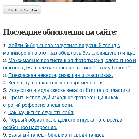
читать дальше →
Последние обновления на сайте:
1.
Хейли бибер снова запустила вирусный тренд в
маникюре и на этот раз обошлось без слепящего глянца.
2.
Максимально реалистичная фотография, элегантное и
нежное домашнее настроение в стиле "Luxury Lounge".
3.
Прекрасная невеста, сияющая и счастливая.
4.
Келли: путь от классики к современности.
5.
Искусство и мода сквозь века: от Египта до пластики.
6.
Промт. Используй исходное фото женщины как
строгий референс внешности.
7.
Как научиться слушать себя.
8.
Первый образ после долгого отпуска - это всегда
особенное настроение.
9.
Бальный танец - бриллиант среди танцев!