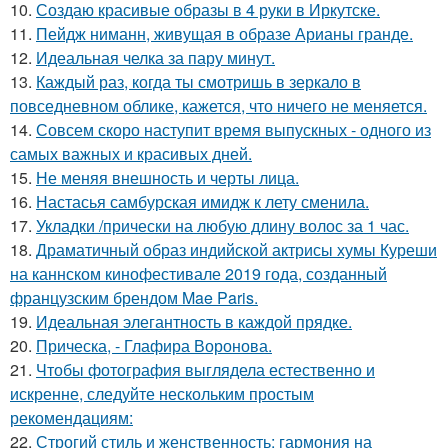
10.
Создаю красивые образы в 4 руки в Иркутске.
11.
Пейдж ниманн, живущая в образе Арианы гранде.
12.
Идеальная челка за пару минут.
13.
Каждый раз, когда ты смотришь в зеркало в
повседневном облике, кажется, что ничего не меняется.
14.
Совсем скоро наступит время выпускных - одного из
самых важных и красивых дней.
15.
Не меняя внешность и черты лица.
16.
Настасья самбурская имидж к лету сменила.
17.
Укладки /прически на любую длину волос за 1 час.
18.
Драматичный образ индийской актрисы хумы Куреши
на каннском кинофестивале 2019 года, созданный
французским брендом Mae Paris.
19.
Идеальная элегантность в каждой прядке.
20.
Прическа, - Глафира Воронова.
21.
Чтобы фотография выглядела естественно и
искренне, следуйте нескольким простым
рекомендациям:
22.
Строгий стиль и женственность: гармония на