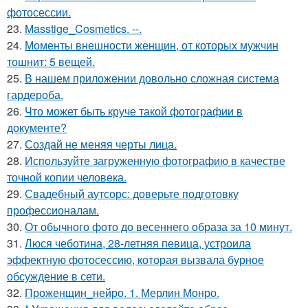
фотосессии.
23.
Masstige_Cosmetics. --.
24.
Моменты внешности женщин, от которых мужчин
тошнит: 5 вещей.
25.
В нашем приложении довольно сложная система
гардероба.
26.
Что может быть круче такой фотографии в
документе?
27.
Создай не меняя черты лица.
28.
Используйте загруженную фотографию в качестве
точной копии человека.
29.
Свадебный аутсорс: доверьте подготовку
профессионалам.
30.
От обычного фото до весеннего образа за 10 минут.
31.
Люся чеботина, 28-летняя певица, устроила
эффектную фотосессию, которая вызвала бурное
обсуждение в сети.
32.
Проженщин_нейро. 1. Мерлин Монро.