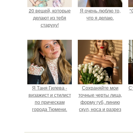
20 вещей, которые
Я очень люблю то,
"
делают из тебя
что я делаю.
старуху!
Я Таня Гилева -
Сохраняйте мои
С
визажист и стилист
точные черты лица,
по прическам
форму губ, линию
города Тюмени.
скул, носа и разрез
глаз.
э