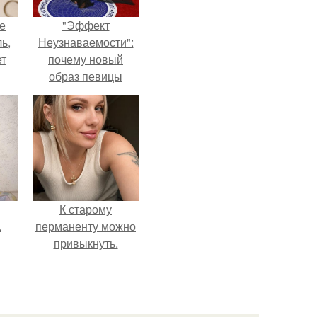
не
"Эффект
ь,
Неузнаваемости":
ет
почему новый
образ певицы
вызвал споры о
гранях
возможного?
К старому
.
перманенту можно
привыкнуть.