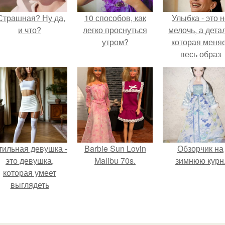
Страшная? Ну да,
10 способов, как
Улыбка - это 
и что?
легко проснуться
мелочь, а детал
утром?
которая меня
весь образ
человека.
тильная девушка -
Barbie Sun Lovin
Обзорчик на
это девушка,
Malibu 70s.
зимнюю курн
которая умеет
выглядеть
привлекательно и
легантно в любои
ситуации.