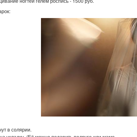
ивание ногтей гелем роспись - 1500 руб.
арок:
нут в солярии.
 на укладку. (Её можно подарить подруге или маме.