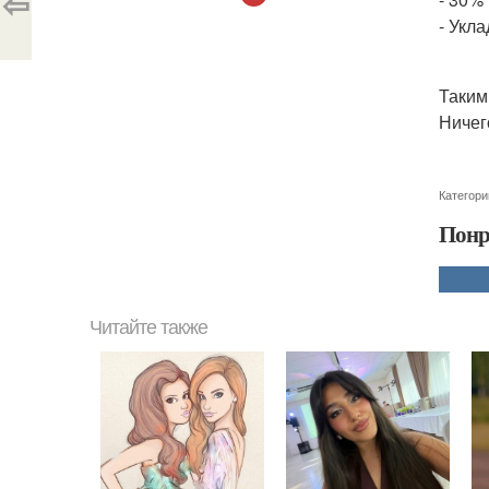
⇦
- Укла
Таким
Ничег
Категори
Понр
Читайте также