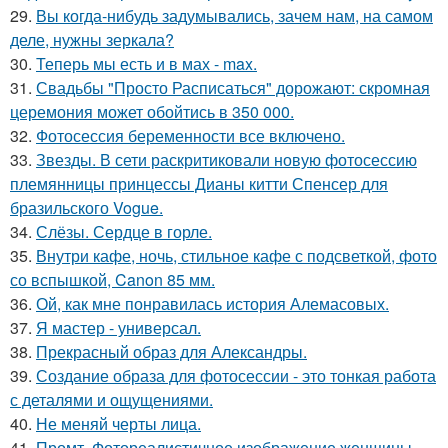
29.
Вы когда-нибудь задумывались, зачем нам, на самом
деле, нужны зеркала?
30.
Теперь мы есть и в мах - max.
31.
Свадьбы "Просто Расписаться" дорожают: скромная
церемония может обойтись в 350 000.
32.
Фотосессия беременности все включено.
33.
Звезды. В сети раскритиковали новую фотосессию
племянницы принцессы Дианы китти Спенсер для
бразильского Vogue.
34.
Слёзы. Сердце в горле.
35.
Внутри кафе, ночь, стильное кафе с подсветкой, фото
со вспышкой, Canon 85 мм.
36.
Ой, как мне понравилась история Алемасовых.
37.
Я мастер - универсал.
38.
Прекрасный образ для Александры.
39.
Создание образа для фотосессии - это тонкая работа
с деталями и ощущениями.
40.
Не меняй черты лица.
41.
Промт. Фотореалистичное изображение женщины,