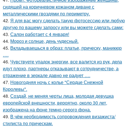
сидящей на коричневом кожаном диване с
металлическими гвоздями по периметру.
42.
Я для вас могу сделать такую фотосессию или любую
другую по вашему запросу или вы можете сделать сами:
43.
Салон работает с 4 января!
44.
Мороз и солнце, день чудесный.
45.
Вкладываешься в образ: платье, прическу, маникюр
….
46.
Чувствуете упадок энергии, все валится из рук, дела
идут плохо, партнеры отказывают в сотрудничестве, а
отражение в зеркале давно не радует ….
47.
Новогодняя ночь с колье "Сердце Снежной
Королевы".
48.
Создай, не меняя черты лица, молодая девушка
европейской внешности, вероятно, около 30 лет,
изображена на фоне темно-серого фона.
49.
В чём необходимость сопровождения визажиста/
стилиста по прическам.