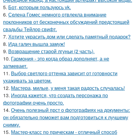
5.
Бот, которым пользуюсь vk.
6.
Селена Гомес немного отвлекла внимание
поклонников от бесконечных обсуждений предстоящей
свадьбы Тейлор свифт.
7.
Хотите украсить дом или сделать памятный подарок?
8.
Ида галич вышла замуж!
9.
Возвращение старой лгуньи (2 часть).
10.
Гармония - это когда образ дополняет, а не
затмевает.
11.
Выбор светлого оттенка зависит от готовности
ухаживать за цветом.
12.
Мастера, милые, у меня такая радость случалась!
13.
Иногда кажется, что создать персонажа по
фотографии очень просто.
14.
Очень полезный прст о фотографиях на документы:
он обязательно поможет вам подготовиться к лучшему
снимку.
15.
Мастер-класс по прическам - отличный способ