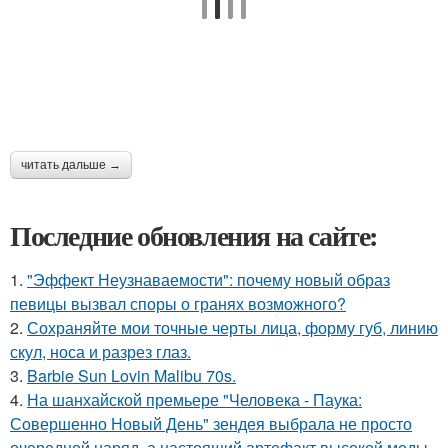
читать дальше →
Последние обновления на сайте:
1.
"Эффект Неузнаваемости": почему новый образ
певицы вызвал споры о гранях возможного?
2.
Сохраняйте мои точные черты лица, форму губ, линию
скул, носа и разрез глаз.
3.
Barbie Sun Lovin Malibu 70s.
4.
На шанхайской премьере "Человека - Паука:
Совершенно Новый День" зендея выбрала не просто
очередной наряд, а настоящий артефакт высокой моды.