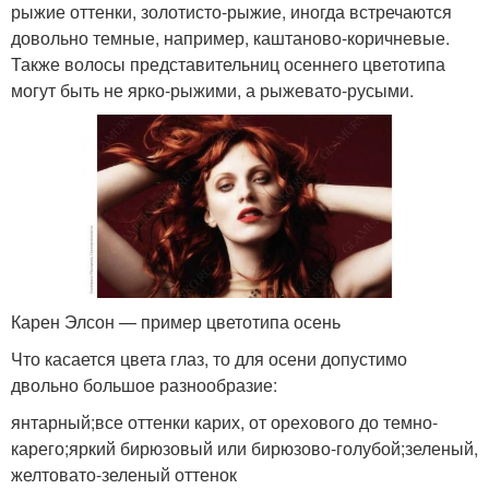
рыжие оттенки, золотисто-рыжие, иногда встречаются
довольно темные, например, каштаново-коричневые.
Также волосы представительниц осеннего цветотипа
могут быть не ярко-рыжими, а рыжевато-русыми.
Карен Элсон — пример цветотипа осень
Что касается цвета глаз, то для осени допустимо
двольно большое разнообразие:
янтарный;все оттенки карих, от орехового до темно-
карего;яркий бирюзовый или бирюзово-голубой;зеленый,
желтовато-зеленый оттенок