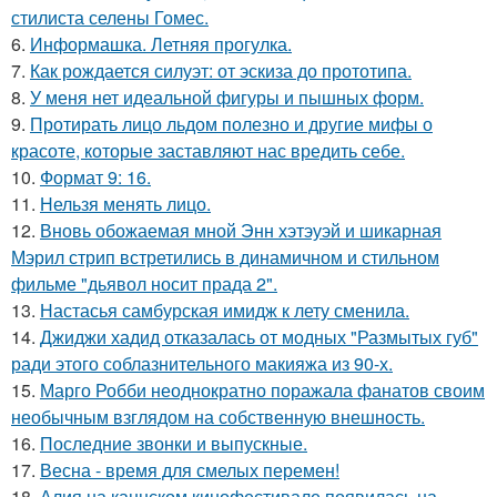
стилиста селены Гомес.
6.
Информашка. Летняя прогулка.
7.
Как рождается силуэт: от эскиза до прототипа.
8.
У меня нет идеальной фигуры и пышных форм.
9.
Протирать лицо льдом полезно и другие мифы о
красоте, которые заставляют нас вредить себе.
10.
Формат 9: 16.
11.
Нельзя менять лицо.
12.
Вновь обожаемая мной Энн хэтэуэй и шикарная
Мэрил стрип встретились в динамичном и стильном
фильме "дьявол носит прада 2".
13.
Настасья самбурская имидж к лету сменила.
14.
Джиджи хадид отказалась от модных "Размытых губ"
ради этого соблазнительного макияжа из 90-х.
15.
Марго Робби неоднократно поражала фанатов своим
необычным взглядом на собственную внешность.
16.
Последние звонки и выпускные.
17.
Весна - время для смелых перемен!
18.
Алия на каннском кинофестивале появилась на