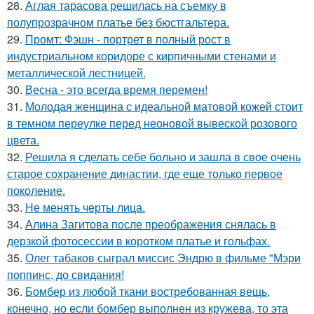
28.
Аглая тарасова решилась на съемку в
полупрозрачном платье без бюстгальтера.
29.
Промт: Фэшн - портрет в полный рост в
индустриальном коридоре с кирпичными стенами и
металлической лестницей.
30.
Весна - это всегда время перемен!
31.
Молодая женщина с идеальной матовой кожей стоит
в темном переулке перед неоновой вывеской розового
цвета.
32.
Решила я сделать себе больно и зашла в свое очень
старое сохранение династии, где еще только первое
поколение.
33.
Не менять черты лица.
34.
Алина Загитова после преображения снялась в
дерзкой фотосессии в коротком платье и гольфах.
35.
Олег табаков сыграл миссис Эндрю в фильме "Мэри
поппинс, до свидания!
36.
Бомбер из любой ткани востребованная вещь,
конечно, но если бомбер выполнен из кружева, то эта