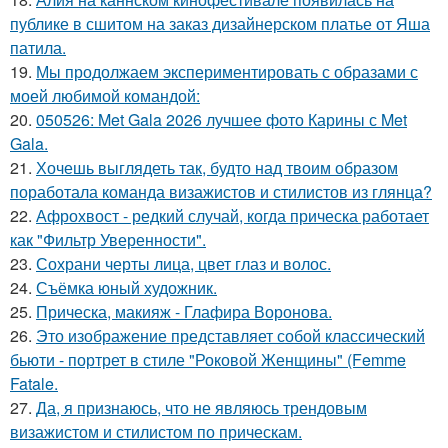
публике в сшитом на заказ дизайнерском платье от Яша
патила.
19.
Мы продолжаем экспериментировать с образами с
моей любимой командой:
20.
050526: Met Gala 2026 лучшее фото Карины с Met
Gala.
21.
Хочешь выглядеть так, будто над твоим образом
поработала команда визажистов и стилистов из глянца?
22.
Афрохвост - редкий случай, когда прическа работает
как "Фильтр Уверенности".
23.
Сохрани черты лица, цвет глаз и волос.
24.
Съёмка юный художник.
25.
Прическа, макияж - Глафира Воронова.
26.
Это изображение представляет собой классический
бьюти - портрет в стиле "Роковой Женщины" (Femme
Fatale.
27.
Да, я признаюсь, что не являюсь трендовым
визажистом и стилистом по прическам.