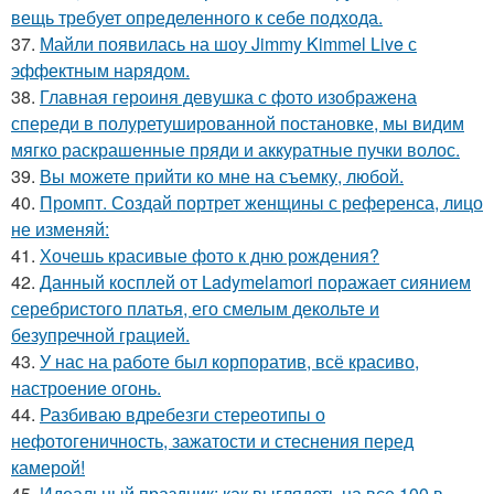
вещь требует определенного к себе подхода.
37.
Майли появилась на шоу Jimmy Kimmel Live с
эффектным нарядом.
38.
Главная героиня девушка с фото изображена
спереди в полуретушированной постановке, мы видим
мягко раскрашенные пряди и аккуратные пучки волос.
39.
Вы можете прийти ко мне на съемку, любой.
40.
Промпт. Создай портрет женщины с референса, лицо
не изменяй:
41.
Хочешь красивые фото к дню рождения?
42.
Данный косплей от Ladymelamori поражает сиянием
серебристого платья, его смелым декольте и
безупречной грацией.
43.
У нас на работе был корпоратив, всё красиво,
настроение огонь.
44.
Разбиваю вдребезги стереотипы о
нефотогеничность, зажатости и стеснения перед
камерой!
45.
Идеальный праздник: как выглядеть на все 100 в