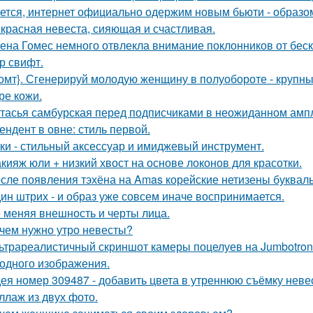
ется, интернет официально одержим новым бьюти - образо
красная невеста, сияющая и счастливая.
ена Гомес немного отвлекла внимание поклонников от бе
р свифт.
омт}. Сгенерируй молодую женщину в полуобороте - крупны
ре кожи.
тасья самбурская перед подписчиками в неожиданном ампл
ендент в овне: стиль первой.
ки - стильный аксессуар и имиджевый инструмент.
кияж юли + низкий хвост на основе локонов для красотки.
сле появления тэхёна на Amas корейские нетизены букваль
ин штрих - и образ уже совсем иначе воспринимается.
 меняя внешность и черты лица.
чем нужно утро невесты?
ьтрареалистичный скриншот камеры поцелуев на Jumbotron
ходного изображения.
ея номер 309487 - добавить цвета в утреннюю съёмку неве
ллаж из двух фото.