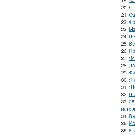
19.
За
20.
Ск
21.
Ош
22.
Фо
23.
Ma
24.
Ве
25.
Ве
26.
Пр
27.
"М
28.
Да
29.
Фи
30.
Я 
31.
"Н
32.
Вы
33.
28
интер
34.
Ва
35.
Ис
36.
Кт