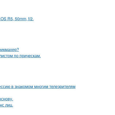
OS R5, 50mm, f/2.
рикмахер?
листом по прическам.
ессию в знакомом многим телезрителям
основу.
нс лиц.