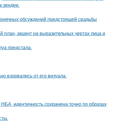
м зендеи.
сконечных обсуждений предстоящей свадьбы
й план, акцент на выразительных чертах лица и
уа предстала.
но взорвались от его визуала.
 НБА, идентичность сохранена точно по образцу
сты.