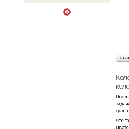
читат
Кол
кол
Цвето
задач
красот
Что т
Цвето