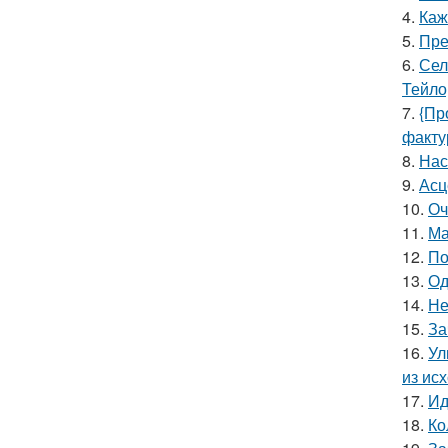
4.
Каж
5.
Пре
6.
Сел
Тейло
7.
{Пр
факту
8.
Нас
9.
Асц
10.
Оч
11.
Ма
12.
По
13.
Од
14.
Не
15.
За
16.
Ул
из ис
17.
Ид
18.
Ко