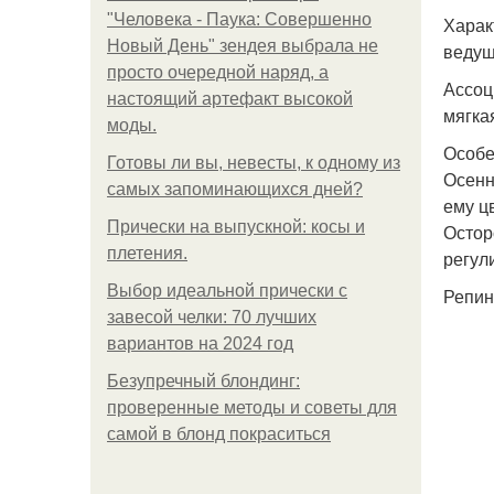
"Человека - Паука: Совершенно
Харак
Новый День" зендея выбрала не
ведущ
просто очередной наряд, а
Ассоц
настоящий артефакт высокой
мягка
моды.
Особе
Готовы ли вы, невесты, к одному из
Осенн
самых запоминающихся дней?
ему ц
Прически на выпускной: косы и
Остор
плетения.
регул
Выбор идеальной прически с
Репин
завесой челки: 70 лучших
вариантов на 2024 год
Безупречный блондинг:
проверенные методы и советы для
самой в блонд покраситься