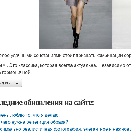
лее удачными сочетаниями стоит признать комбинации сер
ым . Это классика, которая всегда актуальна. Независимо о
а гармоничной.
ь дальше →
ледние обновления на сайте:
чень люблю то, что я делаю.
 чего нужна репетиция образа?
симально реалистичная фотография, элегантное и нежное д