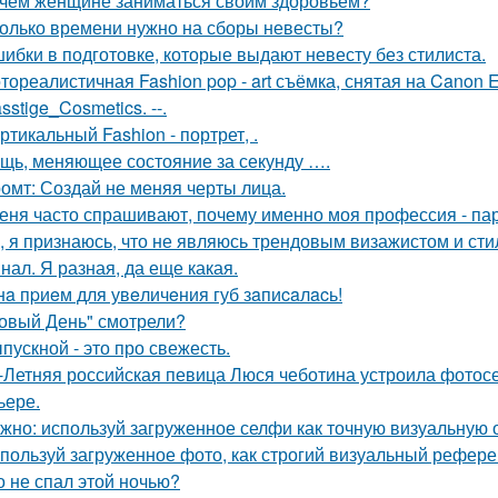
чем женщине заниматься своим здоровьем?
олько времени нужно на сборы невесты?
ибки в подготовке, которые выдают невесту без стилиста.
тореалистичная Fashion pop - art съёмка, снятая на Canon E
sstige_Cosmetics. --.
ртикальный Fashion - портрет, .
щь, меняющее состояние за секунду ….
омт: Создай не меняя черты лица.
еня часто спрашивают, почему именно моя профессия - па
, я признаюсь, что не являюсь трендовым визажистом и сти
нал. Я разная, да еще какая.
нa пpиeм для увeличeния губ зaпиcaлacь!
овый День" смотрели?
пускной - это про свежесть.
-Летняя российская певица Люся чеботина устроила фотос
ьере.
жно: используй загруженное селфи как точную визуальную 
пользуй загруженное фото, как строгий визуальный рефере
о не спал этой ночью?