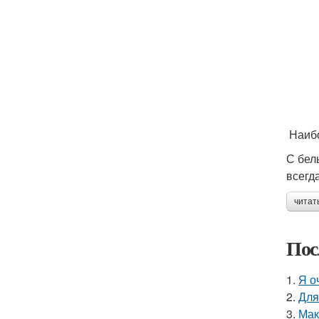
Наибо
С бел
всегд
читат
Пос
1.
Я о
2.
Для
3.
Мак