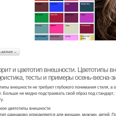
ь дальше →
орит и цветотип внешности. Цветотипы в
ористика, тесты и примеры осень-весна-з
типы внешности не требуют глубокого понимания стиля, а 
у. Больше не модно подстраивать свой образ под стандарт
у.
акое цветотипы внешности
тип одинаково определяется для женщин, мужчин, детей. П